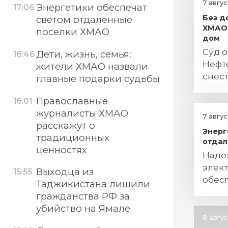
7 авгу
Энергетики обеспечат
17:06
Без д
светом отдаленные
ХМАО 
поселки ХМАО
дом
Суд о
Дети, жизнь, семья:
16:46
Нефт
жители ХМАО назвали
снес
главные подарки судьбы
пост
Православные
16:01
журналисты ХМАО
7 авгу
расскажут о
Энерг
традиционных
отдал
ценностях
Над
элек
Выходца из
15:55
обесп
Таджикистана лишили
югор
гражданства РФ за
убийство на Ямале
8 авгу