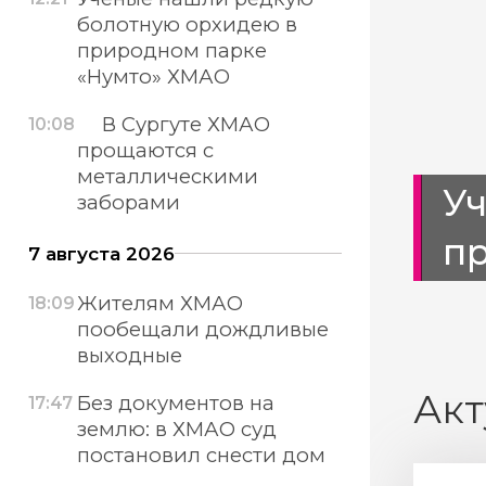
болотную орхидею в
природном парке
«Нумто» ХМАО
В Сургуте ХМАО
10:08
прощаются с
металлическими
тротуары
У
заборами
п
7 августа 2026
Жителям ХМАО
18:09
пообещали дождливые
выходные
Акт
Без документов на
17:47
землю: в ХМАО суд
постановил снести дом