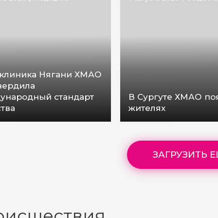
клиника Нягани ХМАО
вердила
ународный стандарт
В Сургуте ХМАО по
ства
жителях
ЗАГРУЗИТЬ 
оисшествия