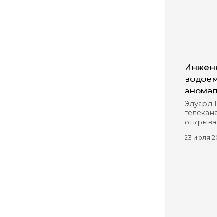
Инжене
водоем
аномал
Эдуард 
телекана
открыва
23 июля 2