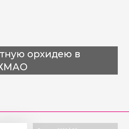
тную орхидею в
 ХМАО