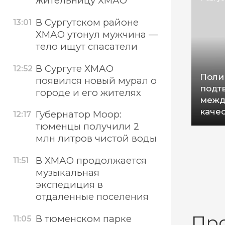
жительницу ХМАО
В Сургутском районе
13:01
ХМАО утонул мужчина —
тело ищут спасатели
В Сургуте ХМАО
12:52
Поли
появился новый мурал о
подт
городе и его жителях
межд
каче
Губернатор Моор:
12:17
тюменцы получили 2
млн литров чистой воды
В ХМАО продолжается
11:51
музыкальная
экспедиция в
отдаленные поселения
Пр
В тюменском парке
11:05