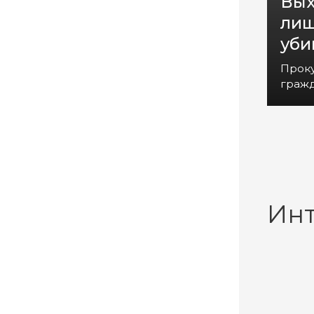
Вых
лиш
уби
Прок
гражд
Ин