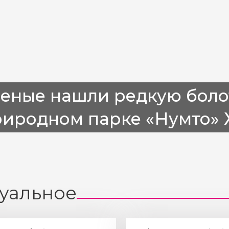
ченые нашли редкую боло
риродном парке «Нумто»
уальное