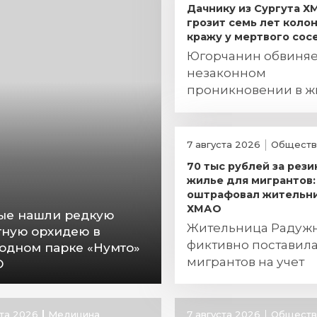
Дачнику из Сургута 
грозит семь лет колон
кражу у мертвого сос
Югорчанин обвиняе
незаконном
проникновении в 
хищении огнестрел
оружия
7 августа 2026
Обществ
70 тыс рублей за рез
жилье для мигрантов:
оштрафовал жительн
ХМАО
ые нашли редкую
Жительница Радуж
тную орхидею в
фиктивно поставил
одном парке «Нумто»
мигрантов на учет
О
ста 2026
Медицина
7 августа 2026
Обществ