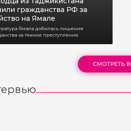
одца из Таджикистана
или гражданства РФ за
йство на Ямале
уратура Ямала добилась лишения
анства за тяжкое преступление
СМОТРЕТЬ В
тервью