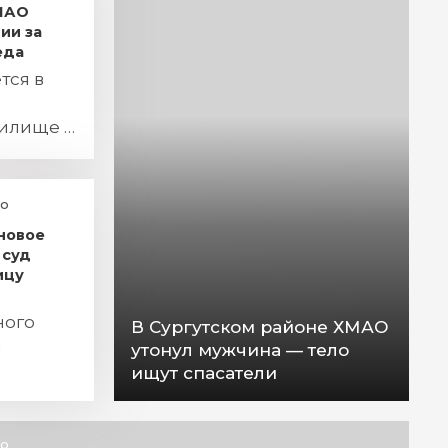
ХМАО
ии за
еда
тся в
жилище и
ьного
о
иновое
 суд
ицу
ного
В Сургутском районе ХМАО
а
утонул мужчина — тело
ищут спасатели
о