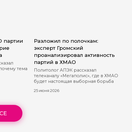
О партии
Разложил по полочкам:
ерие
эксперт Громский
а
проанализировал активность
партий в ХМАО
сказал
 почему тема
Политолог АПЭК рассказал
телеканалу «Мегаполис», где в ХМАО
будет настоящая выборная борьба
25 июня 2026
СЕ