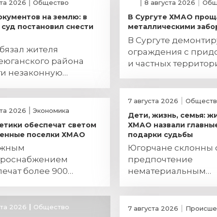
ста 2026
Общество
8 августа 2026
Общ
окументов на землю: в
В Сургуте ХМАО прощ
суд постановил снести
металлическими забо
В Сургуте демонти
бязал жителя
ограждения с прид
еюганского района
и частных территор
ти незаконную
ройку
7 августа 2026
Обществ
ста 2026
Экономика
Дети, жизнь, семья: ж
етики обеспечат светом
ХМАО назвали главны
енные поселки ХМАО
подарки судьбы
ежным
Югорчане склонны 
троснабжением
предпочтение
ечат более 900
нематериальным
чан
ценностям
ста 2026
Общество
7 августа 2026
Происше