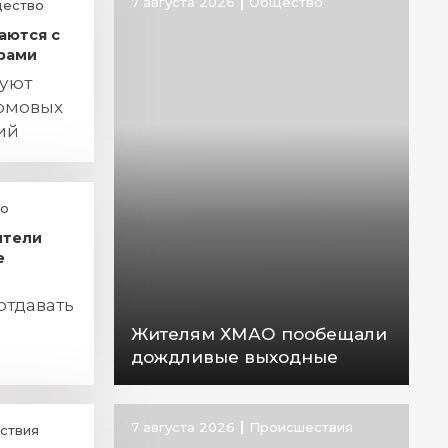
7 августа 2026
Общество
ество
аются с
рами
руют
омовых
ий
о
ители
е
отдавать
Жителям ХМАО пообещали
дождливые выходные
7 августа 2026
Происшествия
ствия