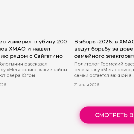
р измерил глубину 200
Выборы-2026: в ХМА
ов ХМАО и нашел
ведут борьбу за дов
ию рядом с Сайгатино
семейного электорат
Голотынин рассказал
Политолог Громский рас
лу «Мегаполис», какие тайны
телеканалу «Мегаполис»,
ют озера Югры
семьи остается важной в
предвыборной гонке
026
21 июля 2026
СМОТРЕТЬ В