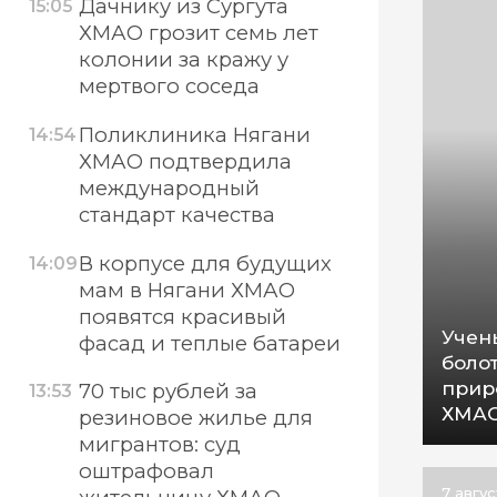
Дачнику из Сургута
15:05
ХМАО грозит семь лет
колонии за кражу у
мертвого соседа
Поликлиника Нягани
14:54
ХМАО подтвердила
международный
стандарт качества
В корпусе для будущих
14:09
мам в Нягани ХМАО
появятся красивый
Учен
фасад и теплые батареи
боло
прир
70 тыс рублей за
13:53
ХМА
резиновое жилье для
мигрантов: суд
оштрафовал
7 авгу