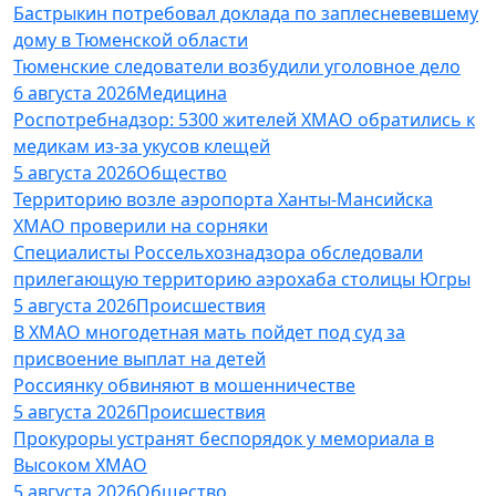
Бастрыкин потребовал доклада по заплесневевшему
дому в Тюменской области
Тюменские следователи возбудили уголовное дело
6 августа 2026
Медицина
Роспотребнадзор: 5300 жителей ХМАО обратились к
медикам из-за укусов клещей
5 августа 2026
Общество
Территорию возле аэропорта Ханты-Мансийска
ХМАО проверили на сорняки
Специалисты Россельхознадзора обследовали
прилегающую территорию аэрохаба столицы Югры
5 августа 2026
Происшествия
В ХМАО многодетная мать пойдет под суд за
присвоение выплат на детей
Россиянку обвиняют в мошенничестве
5 августа 2026
Происшествия
Прокуроры устранят беспорядок у мемориала в
Высоком ХМАО
5 августа 2026
Общество