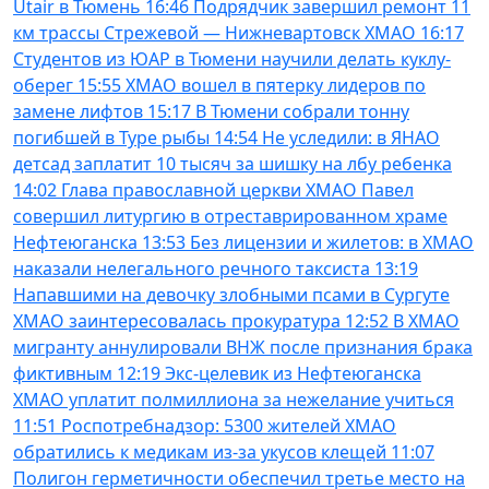
Utair в Тюмень
16:46
Подрядчик завершил ремонт 11
км трассы Стрежевой — Нижневартовск ХМАО
16:17
Студентов из ЮАР в Тюмени научили делать куклу-
оберег
15:55
ХМАО вошел в пятерку лидеров по
замене лифтов
15:17
В Тюмени собрали тонну
погибшей в Туре рыбы
14:54
Не уследили: в ЯНАО
детсад заплатит 10 тысяч за шишку на лбу ребенка
14:02
Глава православной церкви ХМАО Павел
совершил литургию в отреставрированном храме
Нефтеюганска
13:53
Без лицензии и жилетов: в ХМАО
наказали нелегального речного таксиста
13:19
Напавшими на девочку злобными псами в Сургуте
ХМАО заинтересовалась прокуратура
12:52
В ХМАО
мигранту аннулировали ВНЖ после признания брака
фиктивным
12:19
Экс-целевик из Нефтеюганска
ХМАО уплатит полмиллиона за нежелание учиться
11:51
Роспотребнадзор: 5300 жителей ХМАО
обратились к медикам из-за укусов клещей
11:07
Полигон герметичности обеспечил третье место на