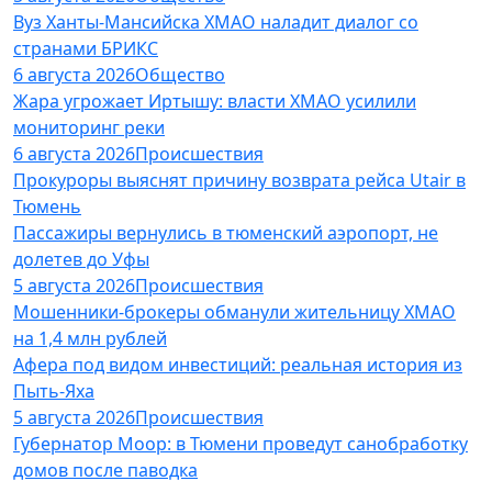
Вуз Ханты-Мансийска ХМАО наладит диалог со
странами БРИКС
6 августа 2026
Общество
Жара угрожает Иртышу: власти ХМАО усилили
мониторинг реки
6 августа 2026
Происшествия
Прокуроры выяснят причину возврата рейса Utair в
Тюмень
Пассажиры вернулись в тюменский аэропорт, не
долетев до Уфы
5 августа 2026
Происшествия
Мошенники-брокеры обманули жительницу ХМАО
на 1,4 млн рублей
Афера под видом инвестиций: реальная история из
Пыть-Яха
5 августа 2026
Происшествия
Губернатор Моор: в Тюмени проведут санобработку
домов после паводка