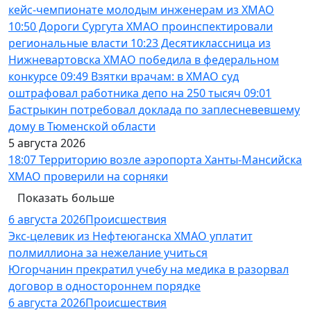
кейс-чемпионате молодым инженерам из ХМАО
10:50
Дороги Сургута ХМАО проинспектировали
региональные власти
10:23
Десятиклассница из
Нижневартовска ХМАО победила в федеральном
конкурсе
09:49
Взятки врачам: в ХМАО суд
оштрафовал работника депо на 250 тысяч
09:01
Бастрыкин потребовал доклада по заплесневевшему
дому в Тюменской области
5 августа 2026
18:07
Территорию возле аэропорта Ханты-Мансийска
ХМАО проверили на сорняки
Показать больше
6 августа 2026
Происшествия
Экс-целевик из Нефтеюганска ХМАО уплатит
полмиллиона за нежелание учиться
Югорчанин прекратил учебу на медика в разорвал
договор в одностороннем порядке
6 августа 2026
Происшествия