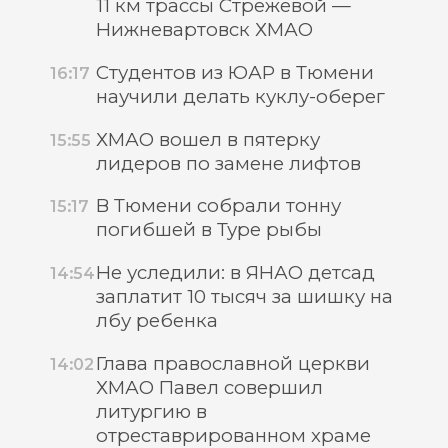
11 км трассы Стрежевой —
Нижневартовск ХМАО
Студентов из ЮАР в Тюмени
16:17
научили делать куклу-оберег
ХМАО вошел в пятерку
15:55
лидеров по замене лифтов
В Тюмени собрали тонну
15:17
погибшей в Туре рыбы
Не уследили: в ЯНАО детсад
14:54
заплатит 10 тысяч за шишку на
лбу ребенка
Глава православной церкви
14:02
ХМАО Павел совершил
литургию в
отреставрированном храме