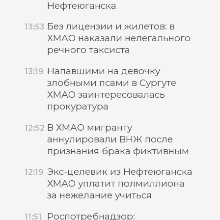
Нефтеюганска
Без лицензии и жилетов: в
13:53
ХМАО наказали нелегального
речного таксиста
Напавшими на девочку
13:19
злобными псами в Сургуте
ХМАО заинтересовалась
прокуратура
В ХМАО мигранту
12:52
аннулировали ВНЖ после
признания брака фиктивным
Экс-целевик из Нефтеюганска
12:19
ХМАО уплатит полмиллиона
за нежелание учиться
Роспотребнадзор:
11:51