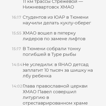
11 км трассы Стрежевой —
Нижневартовск ХМАО
Студентов из ЮАР в Тюмени
16:17
научили делать куклу-оберег
ХМАО вошел в пятерку
15:55
лидеров по замене лифтов
В Тюмени собрали тонну
15:17
погибшей в Туре рыбы
Не уследили: в ЯНАО детсад
14:54
заплатит 10 тысяч за шишку на
лбу ребенка
Глава православной церкви
14:02
ХМАО Павел совершил
литургию в
отреставрированном храме