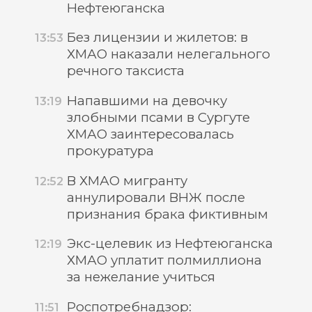
Нефтеюганска
Без лицензии и жилетов: в
13:53
ХМАО наказали нелегального
речного таксиста
Напавшими на девочку
13:19
злобными псами в Сургуте
ХМАО заинтересовалась
прокуратура
В ХМАО мигранту
12:52
аннулировали ВНЖ после
признания брака фиктивным
Экс-целевик из Нефтеюганска
12:19
ХМАО уплатит полмиллиона
за нежелание учиться
Роспотребнадзор:
11:51