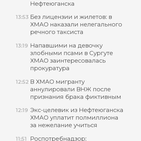
Нефтеюганска
Без лицензии и жилетов: в
13:53
ХМАО наказали нелегального
речного таксиста
Напавшими на девочку
13:19
злобными псами в Сургуте
ХМАО заинтересовалась
прокуратура
В ХМАО мигранту
12:52
аннулировали ВНЖ после
признания брака фиктивным
Экс-целевик из Нефтеюганска
12:19
ХМАО уплатит полмиллиона
за нежелание учиться
Роспотребнадзор:
11:51