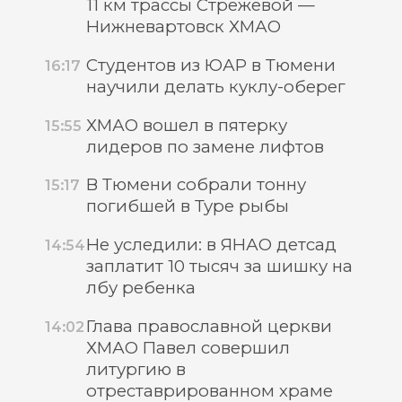
11 км трассы Стрежевой —
Нижневартовск ХМАО
Студентов из ЮАР в Тюмени
16:17
научили делать куклу-оберег
ХМАО вошел в пятерку
15:55
лидеров по замене лифтов
В Тюмени собрали тонну
15:17
погибшей в Туре рыбы
Не уследили: в ЯНАО детсад
14:54
заплатит 10 тысяч за шишку на
лбу ребенка
Глава православной церкви
14:02
ХМАО Павел совершил
литургию в
отреставрированном храме