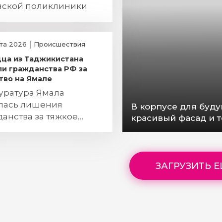
нской поликлиники
ста 2026
Происшествия
ца из Таджикистана
и гражданства РФ за
тво на Ямале
уратура Ямала
лась лишения
В корпусе для буд
анства за тяжкое
красивый фасад и 
тупление
ЗАГРУЗИТЬ 