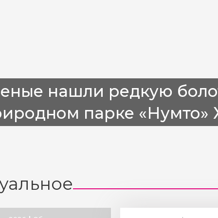
ченые нашли редкую боло
риродном парке «Нумто»
уальное