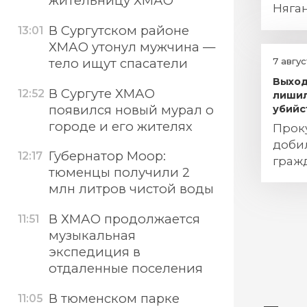
жительницу ХМАО
Няга
В Сургутском районе
13:01
ХМАО утонул мужчина —
тело ищут спасатели
7 авгу
Выход
В Сургуте ХМАО
12:52
лишил
появился новый мурал о
убийс
городе и его жителях
Прок
доби
Губернатор Моор:
12:17
гражд
тюменцы получили 2
прес
млн литров чистой воды
В ХМАО продолжается
11:51
музыкальная
экспедиция в
отдаленные поселения
В тюменском парке
11:05