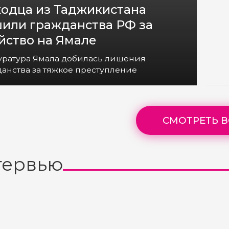
одца из Таджикистана
или гражданства РФ за
йство на Ямале
уратура Ямала добилась лишения
анства за тяжкое преступление
СМОТРЕТЬ В
тервью