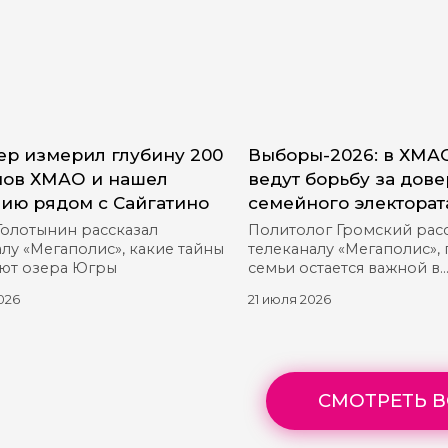
р измерил глубину 200
Выборы-2026: в ХМА
ов ХМАО и нашел
ведут борьбу за дов
ию рядом с Сайгатино
семейного электорат
Голотынин рассказал
Политолог Громский рас
лу «Мегаполис», какие тайны
телеканалу «Мегаполис»,
ют озера Югры
семьи остается важной в
предвыборной гонке
026
21 июля 2026
СМОТРЕТЬ В