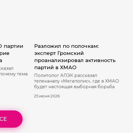
О партии
Разложил по полочкам:
ерие
эксперт Громский
а
проанализировал активность
партий в ХМАО
сказал
 почему тема
Политолог АПЭК рассказал
телеканалу «Мегаполис», где в ХМАО
будет настоящая выборная борьба
25 июня 2026
СЕ