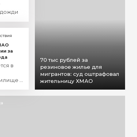
е
 дожди
ствия
ХМАО
ии за
еда
70 тыс рублей за
тся в
резиновое жилье для
мигрантов: суд оштрафовал
жилище и
жительницу ХМАО
ьного
ка