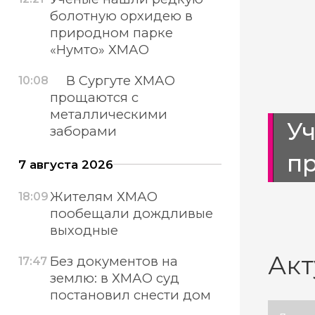
болотную орхидею в
природном парке
«Нумто» ХМАО
В Сургуте ХМАО
10:08
прощаются с
металлическими
тротуары
У
заборами
п
7 августа 2026
Жителям ХМАО
18:09
пообещали дождливые
выходные
Акт
Без документов на
17:47
землю: в ХМАО суд
постановил снести дом