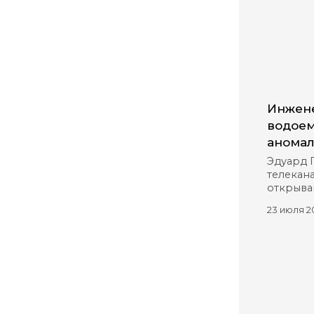
Инжене
водоем
аномал
Эдуард 
телекана
открыва
23 июля 2