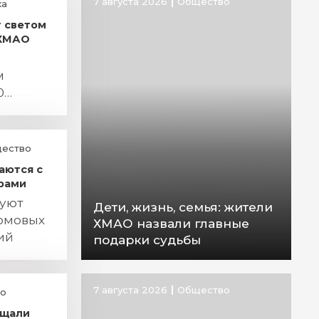
7 августа 2026
Общество
ка
т светом
 ХМАО
м
0
ество
аются с
рами
руют
Дети, жизнь, семья: жители
омовых
ХМАО назвали главные
ий
подарки судьбы
7 августа 2026
Общество
о
ещали