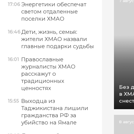
7 авгу
Энергетики обеспечат
17:06
светом отдаленные
поселки ХМАО
Дети, жизнь, семья:
16:46
жители ХМАО назвали
главные подарки судьбы
Православные
16:01
журналисты ХМАО
расскажут о
традиционных
Без 
ценностях
в ХМ
снес
Выходца из
15:55
Таджикистана лишили
гражданства РФ за
убийство на Ямале
8 авгу