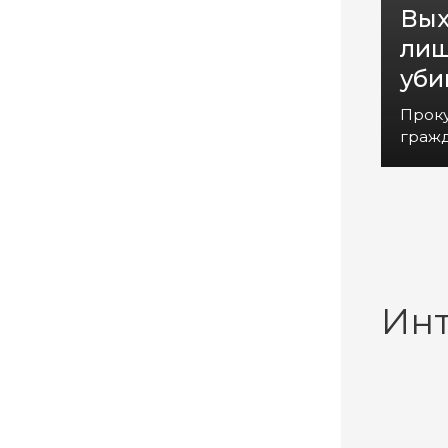
Вых
лиш
уби
Прок
гражд
Ин