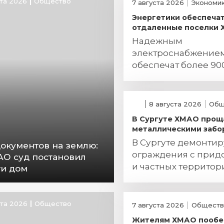
ста 2026
Общество
7 августа 2026
Экономи
Энергетики обеспеча
отдаленные поселки
Надежным
электроснабжение
обеспечат более 90
югорчан
8 августа 2026
Общ
В Сургуте ХМАО прощ
металлическими забо
В Сургуте демонти
документов на землю:
ограждения с прид
АО суд постановил
и частных территор
ти дом
ста 2026
Общество
7 августа 2026
Обществ
Жителям ХМАО пооб