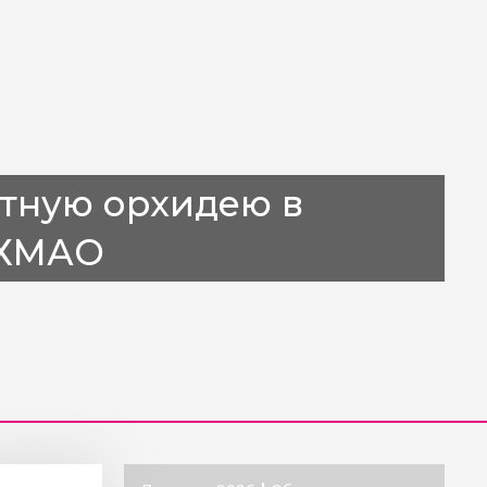
тную орхидею в
 ХМАО