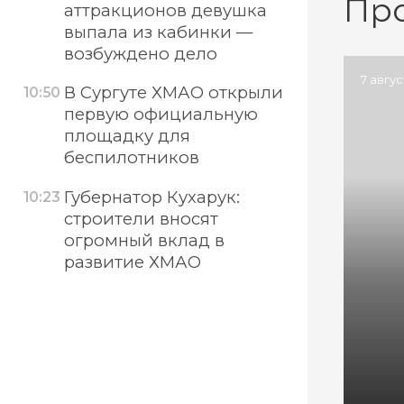
Пр
аттракционов девушка
выпала из кабинки —
возбуждено дело
7 авгу
В Сургуте ХМАО открыли
10:50
первую официальную
площадку для
беспилотников
Губернатор Кухарук:
10:23
строители вносят
огромный вклад в
развитие ХМАО