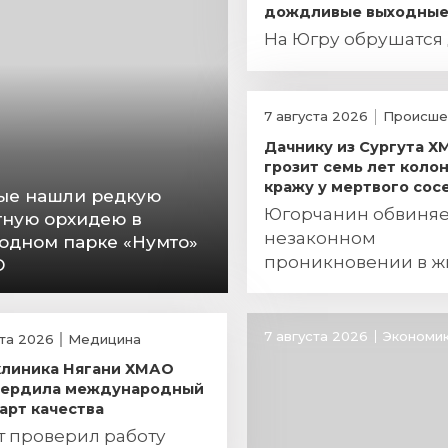
дождливые выходны
На Югру обрушатся
7 августа 2026
Происше
Дачнику из Сургута 
грозит семь лет колон
кражу у мертвого сос
ые нашли редкую
Югорчанин обвиняе
тную орхидею в
незаконном
одном парке «Нумто»
проникновении в 
О
хищении огнестрел
оружия
7 августа 2026
Экономи
ста 2026
Медицина
линика Нягани ХМАО
вердила международный
арт качества
т проверил работу