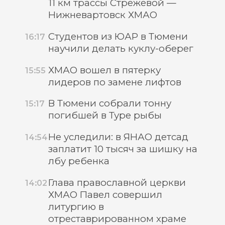
11 км трассы Стрежевой —
Нижневартовск ХМАО
Студентов из ЮАР в Тюмени
16:17
научили делать куклу-оберег
ХМАО вошел в пятерку
15:55
лидеров по замене лифтов
В Тюмени собрали тонну
15:17
погибшей в Туре рыбы
Не уследили: в ЯНАО детсад
14:54
заплатит 10 тысяч за шишку на
лбу ребенка
Глава православной церкви
14:02
ХМАО Павел совершил
литургию в
отреставрированном храме