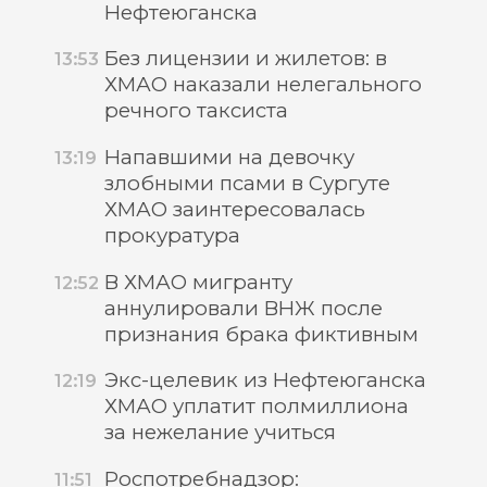
Нефтеюганска
Без лицензии и жилетов: в
13:53
ХМАО наказали нелегального
речного таксиста
Напавшими на девочку
13:19
злобными псами в Сургуте
ХМАО заинтересовалась
прокуратура
В ХМАО мигранту
12:52
аннулировали ВНЖ после
признания брака фиктивным
Экс-целевик из Нефтеюганска
12:19
ХМАО уплатит полмиллиона
за нежелание учиться
Роспотребнадзор:
11:51