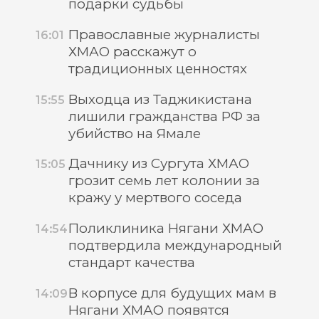
подарки судьбы
Православные журналисты
16:01
ХМАО расскажут о
традиционных ценностях
Выходца из Таджикистана
15:55
лишили гражданства РФ за
убийство на Ямале
Дачнику из Сургута ХМАО
15:05
грозит семь лет колонии за
кражу у мертвого соседа
Поликлиника Нягани ХМАО
14:54
подтвердила международный
стандарт качества
В корпусе для будущих мам в
14:09
Нягани ХМАО появятся