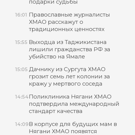
подарки судьбы
Православные журналисты
16:01
ХМАО расскажут о
традиционных ценностях
Выходца из Таджикистана
15:55
лишили гражданства РФ за
убийство на Ямале
Дачнику из Сургута ХМАО
15:05
грозит семь лет колонии за
кражу у мертвого соседа
Поликлиника Нягани ХМАО
14:54
подтвердила международный
стандарт качества
В корпусе для будущих мам в
14:09
Нягани ХМАО появятся