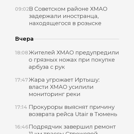
В Советском районе ХМАО
09:02
задержали иностранца,
находящегося в розыске
Вчера
Жителей ХМАО предупредили
18:08
о грязных ножах при покупке
арбуза с рук
Жара угрожает Иртышу:
17:47
власти ХМАО усилили
мониторинг реки
Прокуроры выяснят причину
17:14
возврата рейса Utair в Тюмень
Подрядчик завершил ремонт
16:46
11 км трассы Стрежевой —