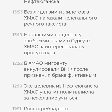
Нефтеюганска
Без лицензии и жилетов: в
13:53
ХМАО наказали нелегального
речного таксиста
Напавшими на девочку
13:19
злобными псами в Сургуте
ХМАО заинтересовалась
прокуратура
В ХМАО мигранту
12:52
аннулировали ВНЖ после
признания брака фиктивным
Экс-целевик из Нефтеюганска
12:19
ХМАО уплатит полмиллиона
за нежелание учиться
Роспотребнадзор:
11:51