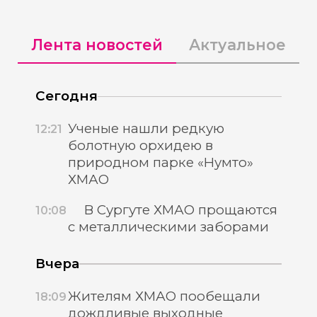
Лента новостей
Актуальное
Сегодня
Ученые нашли редкую
12:21
болотную орхидею в
природном парке «Нумто»
ХМАО
В Сургуте ХМАО прощаются
10:08
с металлическими заборами
Вчера
Жителям ХМАО пообещали
18:09
дождливые выходные