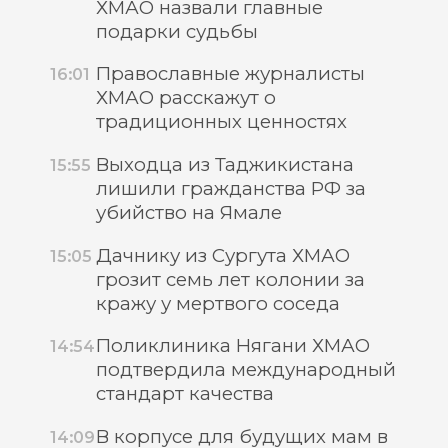
ХМАО назвали главные
подарки судьбы
Православные журналисты
16:01
ХМАО расскажут о
традиционных ценностях
Выходца из Таджикистана
15:55
лишили гражданства РФ за
убийство на Ямале
Дачнику из Сургута ХМАО
15:05
грозит семь лет колонии за
кражу у мертвого соседа
Поликлиника Нягани ХМАО
14:54
подтвердила международный
стандарт качества
В корпусе для будущих мам в
14:09