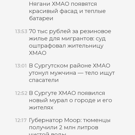
Нягани ХМАО появятся
красивый фасад и теплые
батареи
70 тыс рублей за резиновое
13:53
жилье для мигрантов: суд
оштрафовал жительницу
ХМАО
В Сургутском районе ХМАО
13:01
утонул мужчина — тело ищут
спасатели
В Сургуте ХМАО появился
12:52
новый мурал о городе и его
жителях
Губернатор Моор: тюменцы
12:17
получили 2 млн литров
чистой воды