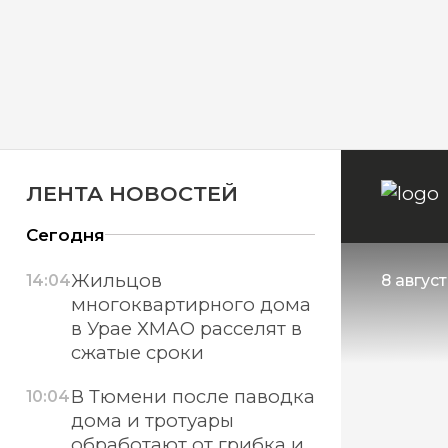
ЛЕНТА НОВОСТЕЙ
Сегодня
Жильцов
14:04
8 авгус
многоквартирного дома
в Урае ХМАО расселят в
сжатые сроки
В Тюмени после паводка
10:04
дома и тротуары
обработают от грибка и