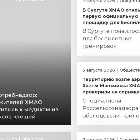
7 августа 2026
Обществ
В Сургуте ХМАО откр
первую официальную
площадку для беспил
В Сургуте появилос
для беспилотных
тренировок
5 августа 2026
Обществ
Территорию возле аэ
Ханты-Мансийска ХМ
проверили на сорняки
отребнадзор:
Специалисты
 жителей ХМАО
Россельхознадзора
тились к медикам из-
обследовали прил
кусов клещей
территорию аэроха
столицы Югры
ста 2026
Общество
7 августа 2026
Экономи