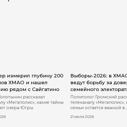
р измерил глубину 200
Выборы-2026: в ХМА
ов ХМАО и нашел
ведут борьбу за дов
ию рядом с Сайгатино
семейного электорат
Голотынин рассказал
Политолог Громский рас
лу «Мегаполис», какие тайны
телеканалу «Мегаполис»,
ют озера Югры
семьи остается важной в
предвыборной гонке
026
21 июля 2026