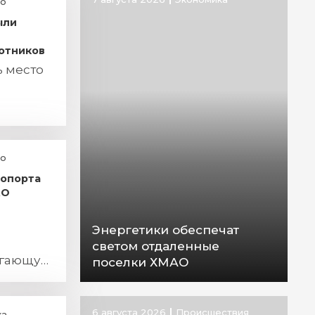
о
ыли
отников
ь место
о
ропорта
АО
Энергетики обеспечат
светом отдаленные
егающую
поселки ХМАО
ба
6 августа 2026
Происшествия
ка