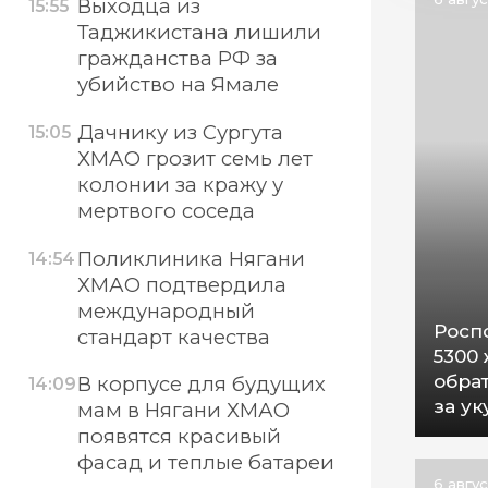
Выходца из
15:55
Таджикистана лишили
гражданства РФ за
убийство на Ямале
Дачнику из Сургута
15:05
ХМАО грозит семь лет
колонии за кражу у
мертвого соседа
Поликлиника Нягани
14:54
ХМАО подтвердила
международный
Росп
стандарт качества
5300
обра
В корпусе для будущих
14:09
за у
мам в Нягани ХМАО
появятся красивый
фасад и теплые батареи
6 авгу