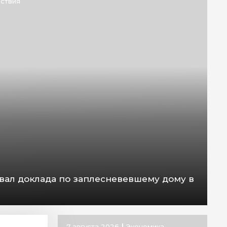
ствия
вал доклада по заплесневевшему дому в
7 августа 2026
Экономика