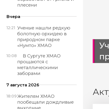
плесени
Вчера
Ученые нашли редкую
12:21
болотную орхидею в
природном парке
тротуары
У
«Нумто» ХМАО
п
В Сургуте ХМАО
10:08
прощаются с
металлическими
заборами
7 августа 2026
Акт
Жителям ХМАО
18:09
пообещали дождливые
выходные