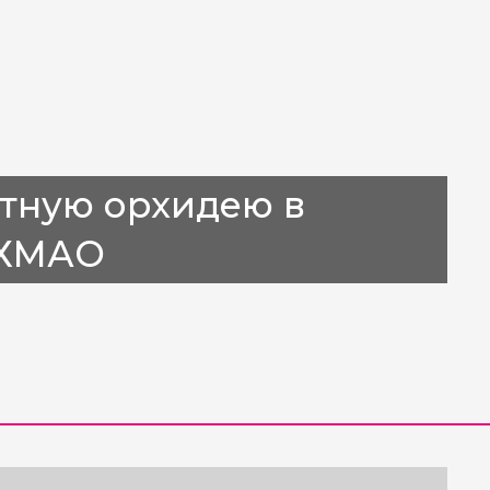
тную орхидею в
 ХМАО