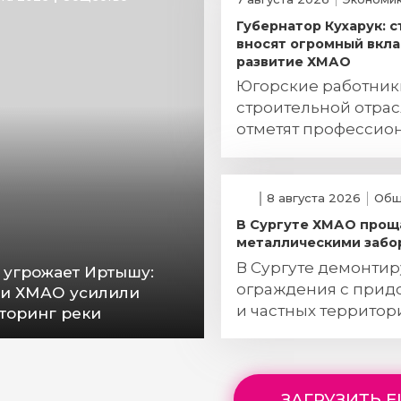
Губернатор Кухарук: 
вносят огромный вкла
развитие ХМАО
Югорские работник
строительной отра
отметят профессио
праздник
8 августа 2026
Общ
В Сургуте ХМАО прощ
металлическими забо
В Сургуте демонти
 угрожает Иртышу:
ограждения с прид
ти ХМАО усилили
и частных территор
торинг реки
ЗАГРУЗИТЬ 