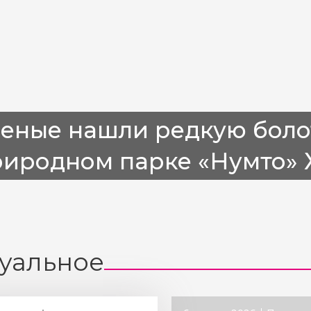
ченые нашли редкую боло
риродном парке «Нумто»
уальное