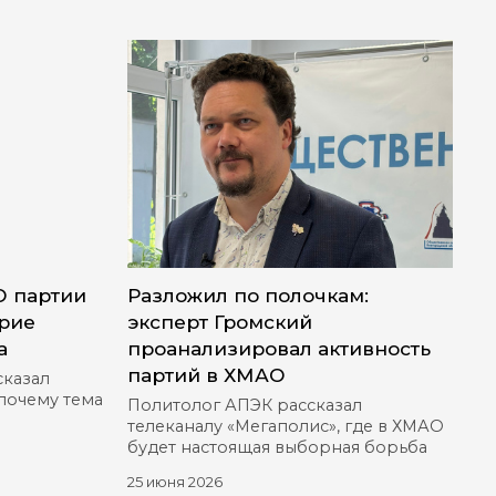
О партии
Разложил по полочкам:
ерие
эксперт Громский
а
проанализировал активность
партий в ХМАО
сказал
 почему тема
Политолог АПЭК рассказал
телеканалу «Мегаполис», где в ХМАО
будет настоящая выборная борьба
25 июня 2026