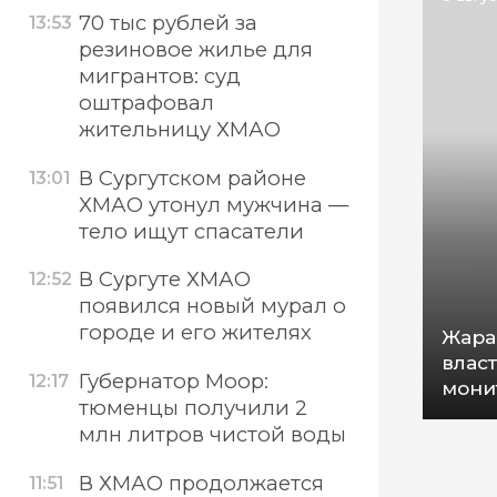
70 тыс рублей за
13:53
резиновое жилье для
мигрантов: суд
оштрафовал
жительницу ХМАО
В Сургутском районе
13:01
ХМАО утонул мужчина —
тело ищут спасатели
В Сургуте ХМАО
12:52
появился новый мурал о
городе и его жителях
Жара
влас
Губернатор Моор:
12:17
мони
тюменцы получили 2
млн литров чистой воды
В ХМАО продолжается
11:51