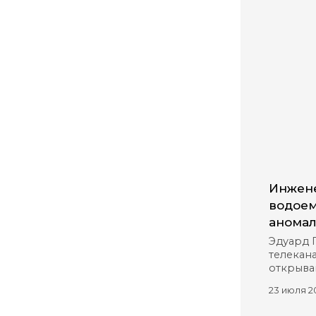
Инжене
водоем
аномал
Эдуард 
телекана
открыва
23 июля 2