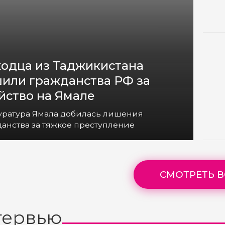
одца из Таджикистана
или гражданства РФ за
йство на Ямале
уратура Ямала добилась лишения
анства за тяжкое преступление
СМОТРЕТЬ В
тервью