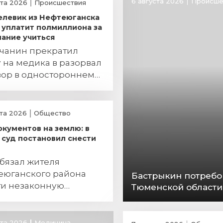
6 августа 2026
Происше
ста 2026
Происшествия
елевик из Нефтеюганска
уплатит полмиллиона за
ание учиться
чанин прекратил
 на медика в разорвал
вор в одностороннем
дке
ста 2026
Общество
окументов на землю: в
суд постановил снести
бязал жителя
еюганского района
Бастрыкин потребо
ти незаконную
Тюменской области
ройку
ста 2026
Медицина