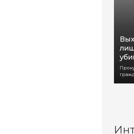
Вых
лиш
уби
Прок
гражд
Ин