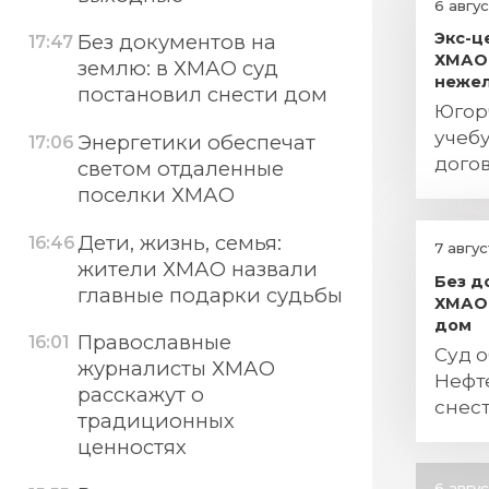
6 авгу
Экс-ц
Без документов на
17:47
ХМАО 
землю: в ХМАО суд
нежел
постановил снести дом
Югор
учебу
Энергетики обеспечат
17:06
дого
светом отдаленные
поря
поселки ХМАО
Дети, жизнь, семья:
16:46
7 авгу
жители ХМАО назвали
Без д
главные подарки судьбы
ХМАО 
дом
Православные
16:01
Суд о
журналисты ХМАО
Нефт
расскажут о
снес
традиционных
пост
ценностях
6 авгу