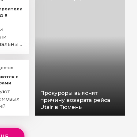
строители
д в
и
сли
нальный
ество
аются с
рами
руют
Прокуроры выяснят
омовых
причину возврата рейса
ий
Utair в Тюмень
ЕЩЕ