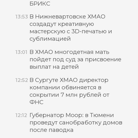
БРИКС
В Нижневартовске ХМАО
13:53
создадут креативную
мастерскую с 3D-печатью и
сублимацией
В ХМАО многодетная мать
13:01
пойдет под суд за присвоение
выплат на детей
В Сургуте ХМАО директор
12:52
компании обвиняется в
сокрытии 7 млн рублей от
ФНС
Губернатор Моор: в Тюмени
12:12
проведут санобработку домов
после паводка