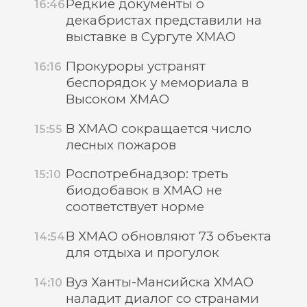
Редкие документы о
16:46
декабристах представили на
выставке в Сургуте ХМАО
Прокуроры устранят
16:16
беспорядок у мемориала в
Высоком ХМАО
В ХМАО сокращается число
15:55
лесных пожаров
Роспотребнадзор: треть
15:10
биодобавок в ХМАО не
соответствует норме
В ХМАО обновляют 73 объекта
14:54
для отдыха и прогулок
Вуз Ханты-Мансийска ХМАО
14:10
наладит диалог со странами