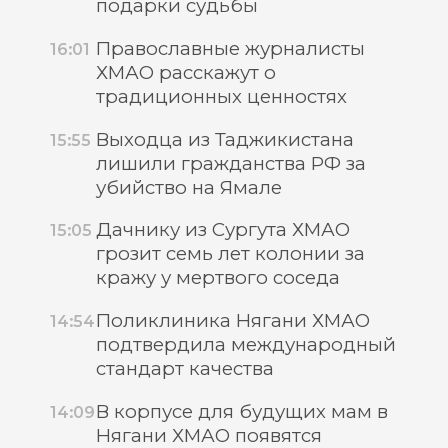
подарки судьбы
Православные журналисты
16:01
ХМАО расскажут о
традиционных ценностях
Выходца из Таджикистана
15:55
лишили гражданства РФ за
убийство на Ямале
Дачнику из Сургута ХМАО
15:05
грозит семь лет колонии за
кражу у мертвого соседа
Поликлиника Нягани ХМАО
14:54
подтвердила международный
стандарт качества
В корпусе для будущих мам в
14:09
Нягани ХМАО появятся