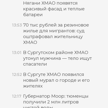
Нягани ХМАО появятся
красивый фасад и теплые
батареи
70 тыс рублей за резиновое
13:53
жилье для мигрантов: суд
оштрафовал жительницу
ХМАО
В Сургутском районе ХМАО
13:01
утонул мужчина — тело ищут
спасатели
В Сургуте ХМАО появился
12:52
новый мурал о городе и его
жителях
Губернатор Моор: тюменцы
12:17
получили 2 млн литров
чистой воды