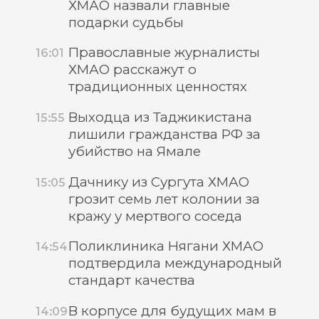
ХМАО назвали главные
подарки судьбы
Православные журналисты
16:01
ХМАО расскажут о
традиционных ценностях
Выходца из Таджикистана
15:55
лишили гражданства РФ за
убийство на Ямале
Дачнику из Сургута ХМАО
15:05
грозит семь лет колонии за
кражу у мертвого соседа
Поликлиника Нягани ХМАО
14:54
подтвердила международный
стандарт качества
В корпусе для будущих мам в
14:09