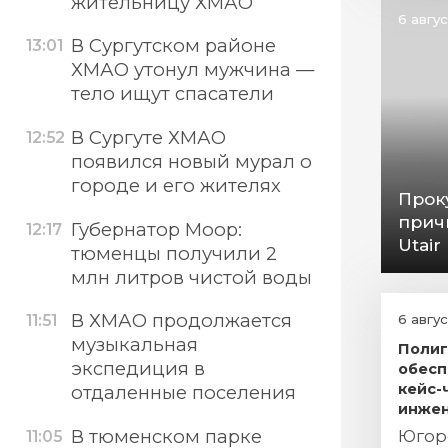
жительницу ХМАО
6 авгу
В Сургутском районе
13:01
ХМАО утонул мужчина —
тело ищут спасатели
В Сургуте ХМАО
12:52
появился новый мурал о
городе и его жителях
Прок
прич
Губернатор Моор:
12:17
Utair
тюменцы получили 2
млн литров чистой воды
В ХМАО продолжается
6 авгу
11:51
музыкальная
Полиг
экспедиция в
обесп
кейс-
отдаленные поселения
инжен
Югор
В тюменском парке
11:05