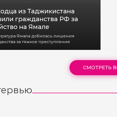
одца из Таджикистана
или гражданства РФ за
йство на Ямале
уратура Ямала добилась лишения
анства за тяжкое преступление
СМОТРЕТЬ В
тервью