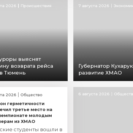
ста 2026
Происшествия
7 августа 2026
Экономи
уроры выяснят
ину возврата рейса
Губернатор Кухарук
 в Тюмень
развитие ХМАО
6 августа 2026
Общест
ста 2026
Общество
он герметичности
ечил третье место на
чемпионате молодым
ерам из ХМАО
ские студенты вошли в