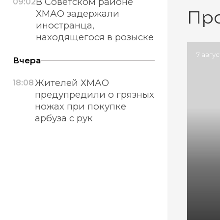
В Советском районе
09:02
Пр
ХМАО задержали
иностранца,
находящегося в розыске
7 авгу
Вчера
Жителей ХМАО
18:08
предупредили о грязных
ножах при покупке
арбуза с рук