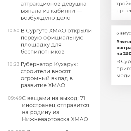
трой
аттракционов девушка
прое
выпала из кабинки —
Санк
возбуждено дело
В Сургуте ХМАО открыли
10:50
6 авгу
первую официальную
Взятк
площадку для
оштра
беспилотников
на 25
В Сур
Губернатор Кухарук:
10:23
приг
строители вносят
меди
огромный вклад в
развитие ХМАО
С вещами на выход: 71
09:49
иностранец отправится
на родину из
Нижневартовска ХМАО