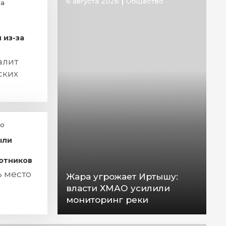
6 августа 2026
Общество
а
 из-за
алит
ских
о
ыли
отников
ь место
Жара угрожает Иртышу:
власти ХМАО усилили
мониторинг реки