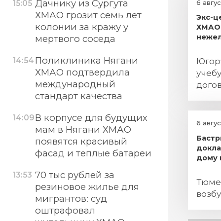
Дачнику из Сургута
6 авгу
15:05
ХМАО грозит семь лет
Экс-ц
колонии за кражу у
ХМАО 
нежел
мертвого соседа
Поликлиника Нягани
14:54
Югор
ХМАО подтвердила
учебу
международный
дого
стандарт качества
поря
В корпусе для будущих
14:09
6 авгу
мам в Нягани ХМАО
Бастр
появятся красивый
докла
фасад и теплые батареи
дому 
70 тыс рублей за
13:53
Тюме
резиновое жилье для
возб
мигрантов: суд
оштрафовал