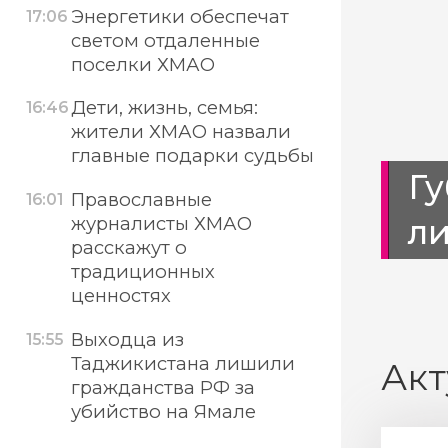
Энергетики обеспечат
17:06
светом отдаленные
поселки ХМАО
Дети, жизнь, семья:
16:46
жители ХМАО назвали
главные подарки судьбы
расскажут о
Гу
Православные
16:01
ли
журналисты ХМАО
расскажут о
традиционных
ценностях
Выходца из
15:55
Таджикистана лишили
Акт
гражданства РФ за
убийство на Ямале