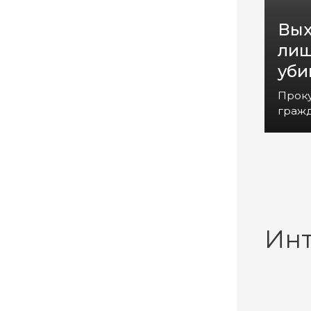
Вых
лиш
уби
Прок
гражд
Ин