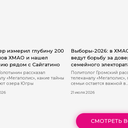
р измерил глубину 200
Выборы-2026: в ХМА
ов ХМАО и нашел
ведут борьбу за дов
ию рядом с Сайгатино
семейного электорат
Голотынин рассказал
Политолог Громский рас
лу «Мегаполис», какие тайны
телеканалу «Мегаполис»,
ют озера Югры
семьи остается важной в
предвыборной гонке
026
21 июля 2026
СМОТРЕТЬ В