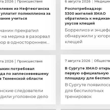
ста 2026
Происшествия
6 августа 2026
Медицин
елевик из Нефтеюганска
Роспотребнадзор:
уплатит полмиллиона за
5300 жителей ХМАО
ание учиться
обратились к медикам
укусов клещей
Боррелиоз и энцеф
чанин прекратил
обнаружили у югор
 на медика в разорвал
клещей
вор в одностороннем
дке
7 августа 2026
Обществ
ста 2026
Происшествия
В Сургуте ХМАО откр
ыкин потребовал
первую официальную
да по заплесневевшему
площадку для беспил
в Тюменской области
В Сургуте появилос
нские следователи
для беспилотных
удили уголовное дело
тренировок