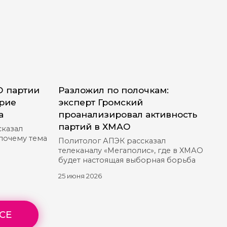
О партии
Разложил по полочкам:
ерие
эксперт Громский
а
проанализировал активность
партий в ХМАО
сказал
 почему тема
Политолог АПЭК рассказал
телеканалу «Мегаполис», где в ХМАО
будет настоящая выборная борьба
25 июня 2026
СЕ