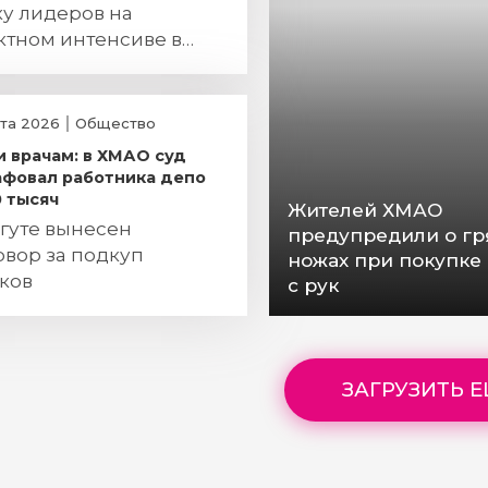
ку лидеров на
ктном интенсиве в
т-Петербурге
ста 2026
Общество
и врачам: в ХМАО суд
фовал работника депо
0 тысяч
Жителей ХМАО
гуте вынесен
предупредили о гр
овор за подкуп
ножах при покупке
ков
с рук
ЗАГРУЗИТЬ 