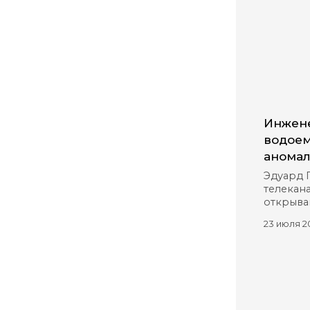
Инжене
водоем
аномал
Эдуард 
телекана
открыва
23 июля 2