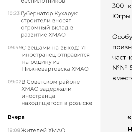
беспилотников
300 к
Губернатор Кухарук:
10:23
Югры 
строители вносят
огромный вклад в
развитие ХМАО
Особу
призн
С вещами на выход: 71
09:49
иностранец отправится
частн
на родину из
№№ 59
Нижневартовска ХМАО
вмест
В Советском районе
09:02
ХМАО задержали
иностранца,
находящегося в розыске
«
Вчера
Жителей ХМАО
18:08