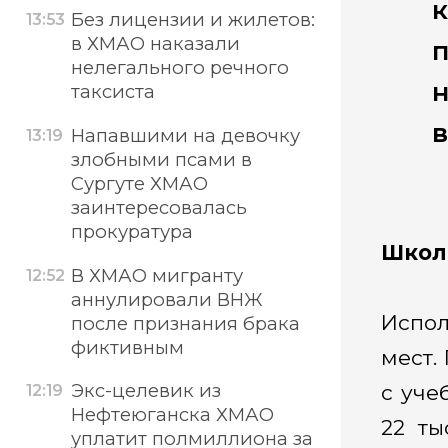
Без лицензии и жилетов:
13:53
в ХМАО наказали
нелегального речного
н
таксиста
в
Напавшими на девочку
13:19
злобными псами в
Сургуте ХМАО
заинтересовалась
прокуратура
Школ
В ХМАО мигранту
12:52
аннулировали ВНЖ
Испол
после признания брака
фиктивным
мест.
Экс-целевик из
с уче
12:19
Нефтеюганска ХМАО
22 ты
уплатит полмиллиона за