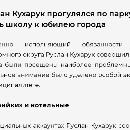
ан Кухарук прогулялся по парк
ь школу к юбилею города
енно исполняющий обязанности г
омного округа Руслан Кухарук совершил
а были посещены наиболее проблемные
ьное внимание было уделено особой э
иципалитете.
рийки» и котельные
циальных аккаунтах Руслан Кухарук со