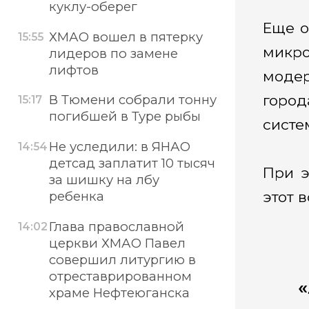
куклу-оберег
Еще о
ХМАО вошел в пятерку
15:55
микро
лидеров по замене
лифтов
модер
В Тюмени собрали тонну
город
15:17
погибшей в Туре рыбы
систе
Не уследили: в ЯНАО
14:54
детсад заплатит 10 тысяч
При э
за шишку на лбу
ребенка
этот 
Глава православной
14:02
церкви ХМАО Павел
совершил литургию в
отреставрированном
храме Нефтеюганска