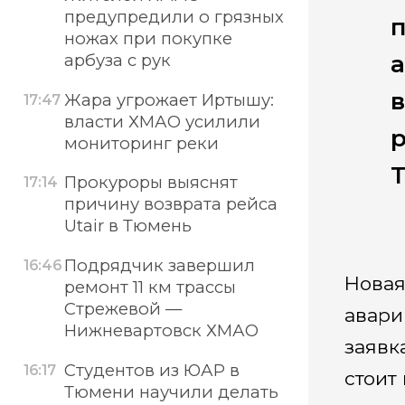
предупредили о грязных
ножах при покупке
арбуза с рук
Жара угрожает Иртышу:
17:47
власти ХМАО усилили
мониторинг реки
T
Прокуроры выяснят
17:14
причину возврата рейса
Utair в Тюмень
Подрядчик завершил
16:46
Нова
ремонт 11 км трассы
Стрежевой —
авари
Нижневартовск ХМАО
заявк
Студентов из ЮАР в
16:17
стоит
Тюмени научили делать