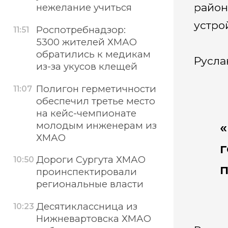
район
нежелание учиться
устро
Роспотребнадзор:
11:51
5300 жителей ХМАО
обратились к медикам
Русла
из-за укусов клещей
Полигон герметичности
11:07
обеспечил третье место
на кейс-чемпионате
молодым инженерам из
ХМАО
г
Дороги Сургута ХМАО
10:50
п
проинспектировали
региональные власти
Десятиклассница из
10:23
Нижневартовска ХМАО