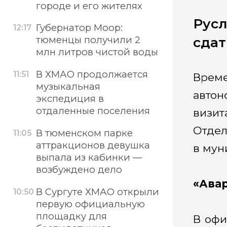
городе и его жителях
Русл
Губернатор Моор:
12:17
тюменцы получили 2
сдат
млн литров чистой воды
В ХМАО продолжается
11:51
Врем
музыкальная
автон
экспедиция в
отдаленные поселения
визит
Отдел
В тюменском парке
11:05
аттракционов девушка
в мун
выпала из кабинки —
возбуждено дело
«Ава
В Сургуте ХМАО открыли
10:50
первую официальную
площадку для
В офи