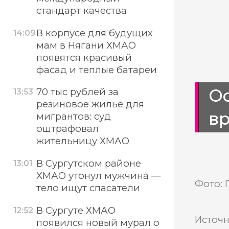
стандарт качества
В корпусе для будущих
14:09
мам в Нягани ХМАО
появятся красивый
фасад и теплые батареи
Ос
70 тыс рублей за
13:53
резиновое жилье для
вр
мигрантов: суд
оштрафовал
жительницу ХМАО
В Сургутском районе
13:01
ХМАО утонул мужчина —
Фото: 
тело ищут спасатели
В Сургуте ХМАО
12:52
Источн
появился новый мурал о