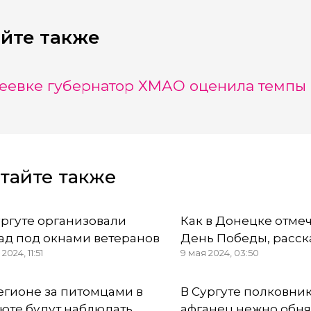
йте также
еевке губернатор ХМАО оценила темпы 
тайте также
ургуте организовали
Как в Донецке отме
ад под окнами ветеранов
День Победы, расск
2024, 11:51
9 мая 2024, 03:50
военкор «Мегаполис
егионе за питомцами в
В Сургуте полковник
юте будут наблюдать
афганец нежно обн