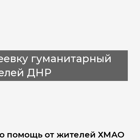
еевку гуманитарный
телей ДНР
ю помощь от жителей ХМАО