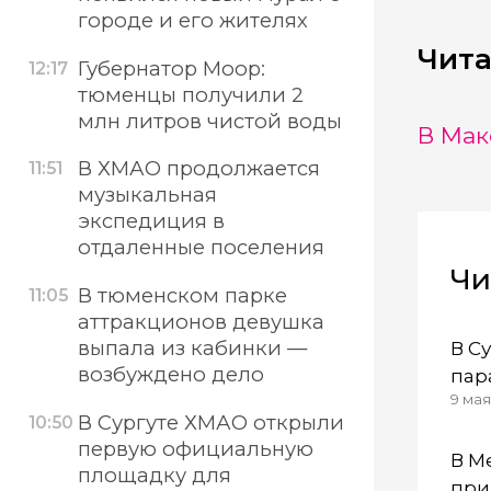
городе и его жителях
Чита
Губернатор Моор:
12:17
тюменцы получили 2
млн литров чистой воды
В Мак
В ХМАО продолжается
11:51
музыкальная
экспедиция в
отдаленные поселения
Чи
В тюменском парке
11:05
аттракционов девушка
выпала из кабинки —
В С
возбуждено дело
пар
9 мая 
В Сургуте ХМАО открыли
10:50
первую официальную
В М
площадку для
при