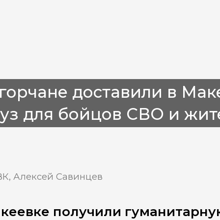
горчане доставили в Мак
уз для бойцов СВО и жи
ВК, Алексей Савинцев
кеевке получили гуманитарну