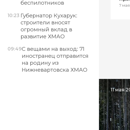
беспилотников
7 мая
онл
Губернатор Кухарук:
10:23
строители вносят
огромный вклад в
развитие ХМАО
С вещами на выход: 71
09:49
иностранец отправится
на родину из
Нижневартовска ХМАО
11 мая 2