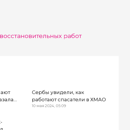
восстановительных работ
чают
Сербы увидели, как
азала
работают спасатели в ХМАО
10 мая 2024, 05:09
а» Нэан
-
ял