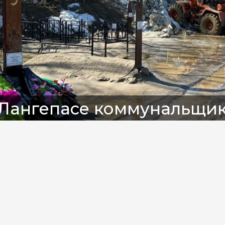
 Лангепасе коммунальщи
одтопление на кладбище
vk.com/langepaspodslushano