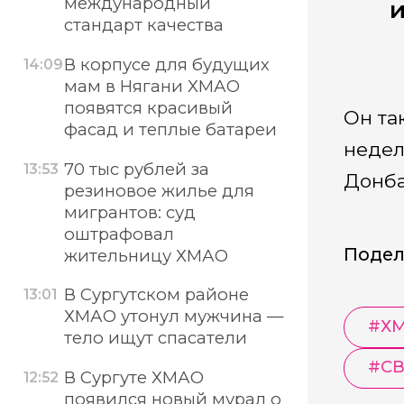
международный
и
стандарт качества
В корпусе для будущих
14:09
мам в Нягани ХМАО
появятся красивый
Он та
фасад и теплые батареи
недел
70 тыс рублей за
13:53
Донба
резиновое жилье для
мигрантов: суд
оштрафовал
Подел
жительницу ХМАО
В Сургутском районе
13:01
ХМАО утонул мужчина —
#
Х
тело ищут спасатели
#
С
В Сургуте ХМАО
12:52
появился новый мурал о