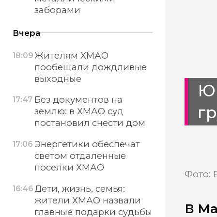
заборами
Вчера
Жителям ХМАО
18:09
пообещали дождливые
выходные
Ю
Без документов на
17:47
гр
землю: в ХМАО суд
постановил снести дом
Энергетики обеспечат
17:06
светом отдаленные
поселки ХМАО
Фото: 
Дети, жизнь, семья:
16:46
жители ХМАО назвали
В Ма
главные подарки судьбы