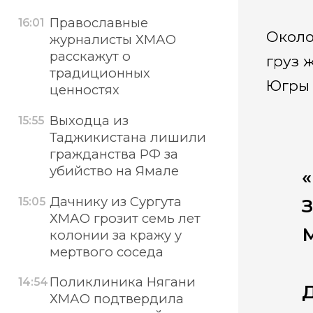
Православные
16:01
Около
журналисты ХМАО
расскажут о
груз 
традиционных
Югры 
ценностях
Выходца из
15:55
Таджикистана лишили
гражданства РФ за
убийство на Ямале
«
Дачнику из Сургута
15:05
З
ХМАО грозит семь лет
М
колонии за кражу у
мертвого соседа
Поликлиника Нягани
14:54
Д
ХМАО подтвердила