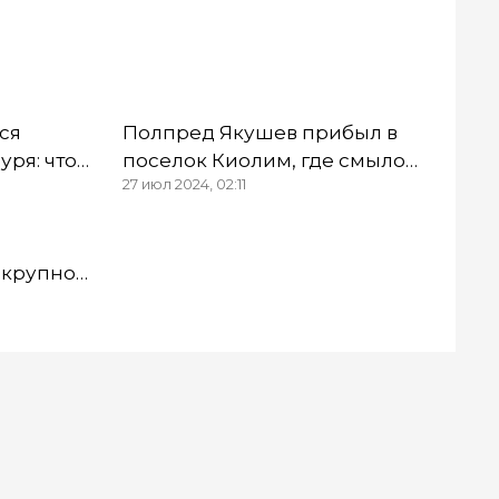
ся
Полпред Якушев прибыл в
уря: что
поселок Киолим, где смыло
27 июл 2024, 02:11
менской
дамбу
 крупное
ого