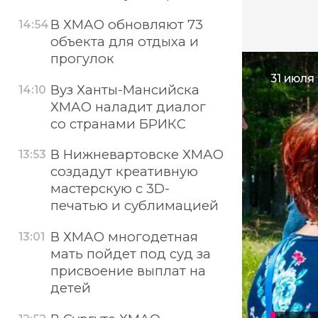
В ХМАО обновляют 73
14:54
объекта для отдыха и
прогулок
31 июля 
Вуз Ханты-Мансийска
14:10
ХМАО наладит диалог
со странами БРИКС
В Нижневартовске ХМАО
13:53
создадут креативную
мастерскую с 3D-
печатью и сублимацией
В ХМАО многодетная
13:01
мать пойдет под суд за
присвоение выплат на
детей