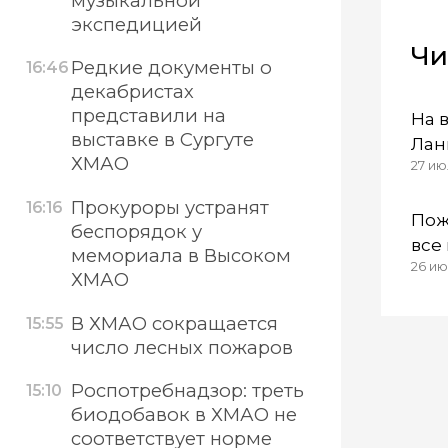
музыкальной
экспедицией
Чи
Редкие документы о
16:46
декабристах
представили на
На 
выставке в Сургуте
Лан
ХМАО
27 ию
поп
ком
Прокуроры устранят
16:16
Пож
беспорядок у
все
мемориала в Высоком
26 ию
ХМАО
В ХМАО сокращается
15:55
число лесных пожаров
Роспотребнадзор: треть
15:10
биодобавок в ХМАО не
соответствует норме