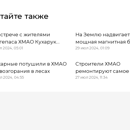
тайте также
встрече с жителями
На Землю надвигает
гепаса ХМАО Кухарук
мощная магнитная б
л 2024, 05:01
29 июл 2024, 01:09
росил не закрывать
делать жителям Тю
ментарии в соцсетях
области и ХМАО
арные потушили в ХМАО
Строители ХМАО
 возгорания в лесах
ремонтируют самое
л 2024, 04:55
27 июл 2024, 11:34
производство детск
питания в Макеевке