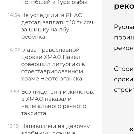
погибшей в Туре рыбы
реко
Не уследили: в ЯНАО
14:54
детсад заплатит 10 тысяч
Русла
за шишку на лбу
ребенка
проин
рекон
Глава православной
14:02
церкви ХМАО Павел
совершил литургию в
Строи
отреставрированном
храме Нефтеюганска
сроки
строи
Без лицензии и жилетов:
13:53
в ХМАО наказали
нелегального речного
таксиста
Напавшими на девочку
13:19
«
злобными псами в