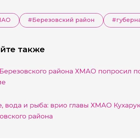
МАО
#
Березовский район
#
губерн
йте также
 Березовского района ХМАО попросил п
ме
, вода и рыба: врио главы ХМАО Кухарук
овского района