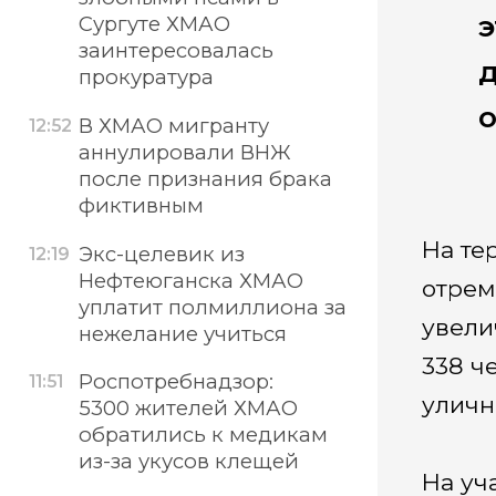
э
Сургуте ХМАО
заинтересовалась
д
прокуратура
о
В ХМАО мигранту
12:52
аннулировали ВНЖ
после признания брака
фиктивным
На те
Экс-целевик из
12:19
Нефтеюганска ХМАО
отрем
уплатит полмиллиона за
увели
нежелание учиться
338 ч
Роспотребнадзор:
11:51
уличн
5300 жителей ХМАО
обратились к медикам
из-за укусов клещей
На уч