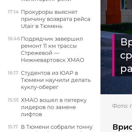
Прокуроры выяснят
17:14
причину возврата рейса
Utair в Тюмень
Подрядчик завершил
Вр
16:46
ремонт 11 км трассы
ср
Стрежевой —
Нижневартовск ХМАО
р
Студентов из ЮАР в
16:17
Тюмени научили делать
куклу-оберег
ХМАО вошел в пятерку
15:55
Фото: 
лидеров по замене
лифтов
Врио
В Тюмени собрали тонну
15:17