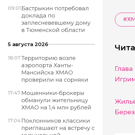
Бастрыкин потребовал
09:01
доклада по
#
Х
заплесневевшему дому
в Тюменской области
5 августа 2026
Чита
Территорию возле
18:07
аэропорта Ханты-
Глава
Мансийска ХМАО
Игри
проверили на сорняки
Мошенники-брокеры
17:47
обманули жительницу
Жилье
ХМАО на 1,4 млн рублей
Берез
Поклонников классики
17:04
приглашают на встречу с