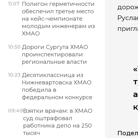
Полигон герметичности
11:07
дорож
обеспечил третье место
Русла
на кейс-чемпионате
молодым инженерам из
пригл
ХМАО
Дороги Сургута ХМАО
10:50
проинспектировали
региональные власти
«
Десятиклассница из
10:23
т
Нижневартовска ХМАО
победила в
а
федеральном конкурсе
к
Взятки врачам: в ХМАО
09:49
суд оштрафовал
работника депо на 250
Подел
тысяч