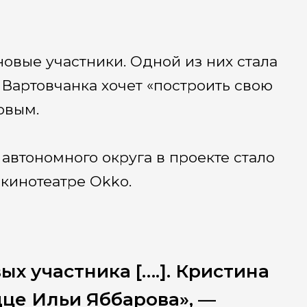
овые участники. Одной из них стала
Вартовчанка хочет «построить свою
овым.
втономного округа в проекте стало
кинотеатре Okko.
х участника [….]. Кристина
це Ильи Яббарова», —