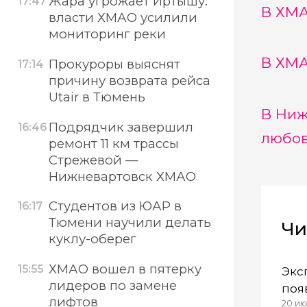
Жара угрожает Иртышу:
17:47
В ХМА
власти ХМАО усилили
мониторинг реки
В ХМА
Прокуроры выяснят
17:14
причину возврата рейса
Utair в Тюмень
В Ниж
Подрядчик завершил
16:46
любов
ремонт 11 км трассы
Стрежевой —
Нижневартовск ХМАО
Студентов из ЮАР в
16:17
Тюмени научили делать
Чи
куклу-оберег
ХМАО вошел в пятерку
15:55
Экс
лидеров по замене
поя
лифтов
20 ию
кот