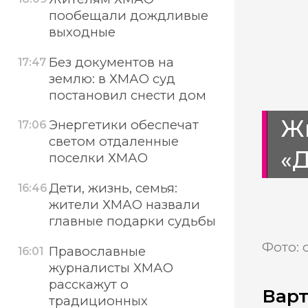
пообещали дождливые
выходные
Без документов на
17:47
землю: в ХМАО суд
постановил снести дом
Ж
Энергетики обеспечат
17:06
светом отдаленные
«
поселки ХМАО
Дети, жизнь, семья:
16:46
жители ХМАО назвали
главные подарки судьбы
Фото: 
Православные
16:01
журналисты ХМАО
расскажут о
Варт
традиционных