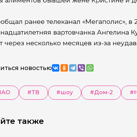
ы алиментов бывшей жене Кристине и д
ообщал ранее телеканал «Мегаполис», в 
надцатилетняя вартовчанка Ангелина К
т через несколько месяцев из-за неуда
иться новостью
МАО
#
ТВ
#
шоу
#
Дом-2
#
йте также