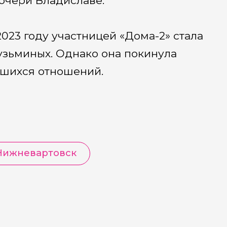
очери Владиславе.
2023 году участницей «Дома-2» стала
узьминых. Однако она покинула
вшихся отношений.
Нижневартовск