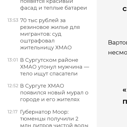
появятся красивый
фасад и теплые батареи
70 тыс рублей за
13:53
резиновое жилье для
мигрантов: суд
оштрафовал
Варто
жительницу ХМАО
несмо
В Сургутском районе
13:01
ХМАО утонул мужчина —
тело ищут спасатели
В Сургуте ХМАО
12:52
«
появился новый мурал о
городе и его жителях
п
Губернатор Моор:
12:17
тюменцы получили 2
млн литров чистой воды