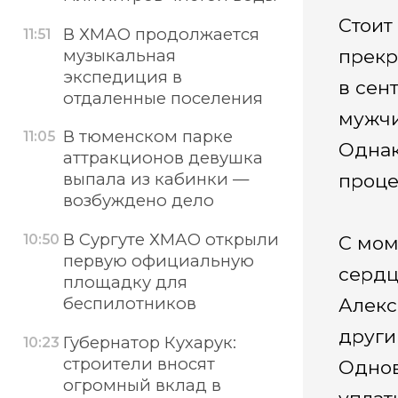
Стоит
В ХМАО продолжается
11:51
прекр
музыкальная
экспедиция в
в сен
отдаленные поселения
мужчи
В тюменском парке
11:05
Однак
аттракционов девушка
выпала из кабинки —
проце
возбуждено дело
В Сургуте ХМАО открыли
10:50
С мом
первую официальную
сердц
площадку для
беспилотников
Алекс
други
Губернатор Кухарук:
10:23
строители вносят
Однов
огромный вклад в