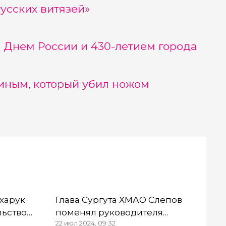
усских витязей»
 Днем России и 430-летием города
иным, который убил ножом
харук
Глава Сургута ХМАО Слепов
льство
поменял руководителя
22 июл 2024, 09:32
ке
Горводоканала