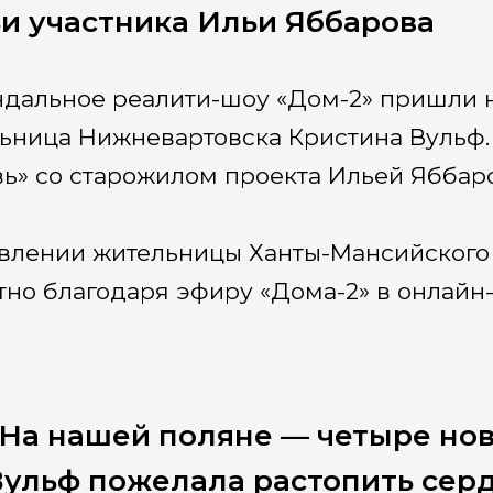
и участника Ильи Яббарова
ндальное реалити-шоу «Дом-2» пришли н
ьница Нижневартовска Кристина Вульф. 
ь» со старожилом проекта Ильей Яббар
влении жительницы Ханты-Мансийского а
тно благодаря эфиру «Дома-2» в онлайн-
На нашей поляне — четыре новы
ульф пожелала растопить серд