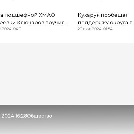
гута ХМАО
Высокий
ва подшефной ХМАО
Кухарук пообещал
еевки Ключаров вручил
поддержку округа в
 2024, 04:11
23 июл 2024, 01:54
рады сотрудникам
переселении жител
сохимзавода
Мегиона ХМАО из
аварийного жилья
 2024 16:28
Общество