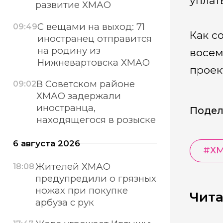
уплат
развитие ХМАО
С вещами на выход: 71
09:49
Как с
иностранец отправится
на родину из
восем
Нижневартовска ХМАО
проек
В Советском районе
09:02
ХМАО задержали
иностранца,
Подел
находящегося в розыске
6 августа 2026
#
Х
Жителей ХМАО
18:08
предупредили о грязных
ножах при покупке
Чита
арбуза с рук