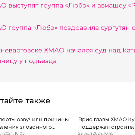
О выступят группа «Любэ» и авиашоу «Р
О группа «Любэ» поздравила сургутян с
невартовске ХМАО начался суд над Кат
ницу у подъезда
тайте также
перты озвучили причины
Врио главы ХМАО Ку
вления зловонного
поддержал строите
л 2024, 10:05
23 июл 2024, 10:45
лована на площади
технопарка в посел