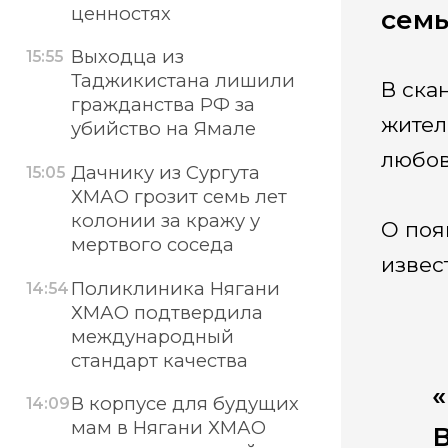
ценностях
семь
Выходца из
15:55
Таджикистана лишили
В ска
гражданства РФ за
жител
убийство на Ямале
любов
Дачнику из Сургута
15:05
ХМАО грозит семь лет
колонии за кражу у
О поя
мертвого соседа
извес
Поликлиника Нягани
14:54
ХМАО подтвердила
международный
стандарт качества
«
В корпусе для будущих
14:09
мам в Нягани ХМАО
В