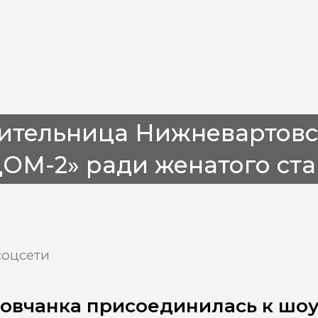
ительница Нижневартовс
ДОМ-2» ради женатого ст
соцсети
овчанка присоединилась к шоу