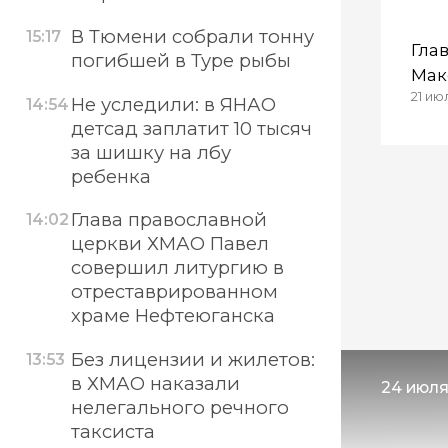
Сур
В Тюмени собрали тонну
15:17
Гла
погибшей в Туре рыбы
Мак
21 июл
наг
Не уследили: в ЯНАО
14:54
кок
детсад заплатит 10 тысяч
за шишку на лбу
ребенка
Глава православной
14:02
церкви ХМАО Павел
совершил литургию в
отреставрированном
храме Нефтеюганска
Без лицензии и жилетов:
13:53
в ХМАО наказали
24 июля
нелегального речного
таксиста