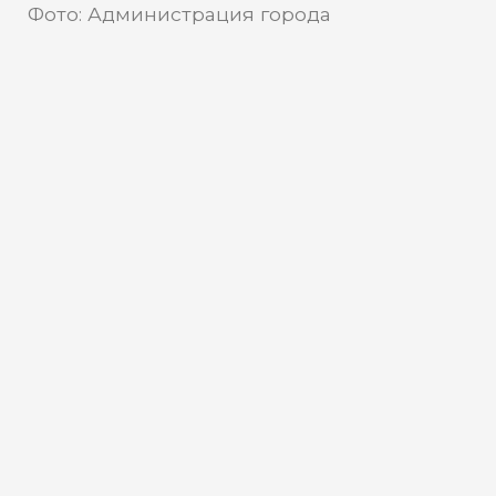
Фото: Администрация города
Нефтеюганска
Управление
Источник:
Роспотребнадзора по ХМАО
Югорчане должны
проветривать помещение, пить
больше воды и следить за
своим здоровьем
В Ханты-Мансийском автономном
округе установился летний зной.
Специалисты регионального