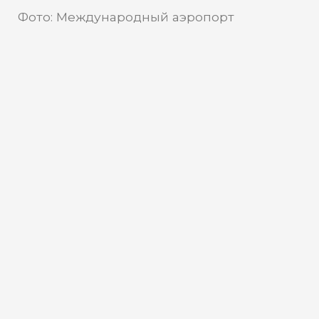
Фото: Международный аэропорт
«Ремезов»
Телеканал «Мегаполис»
Источник:
Телеканал «Мегаполис» узнал о
мерах предосторожности в
тюменских аэрохабах
На территории Тюменской области
действует режим беспилотной
опасности. В целях безопасности
аэропорты в Тюмени и Тобольске ввели
ограничения на прием и вылет