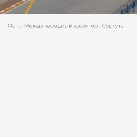
Фото: Международный аэропорт Сургута
имени Фармана Салманова
Телеканал «Мегаполис»
Источник:
В югорском аэрохабе
зафиксированы массовые
задержки рейсов из-за
ограничений
В международном аэропорту Сургута
имени Фармана Салманова пассажиры