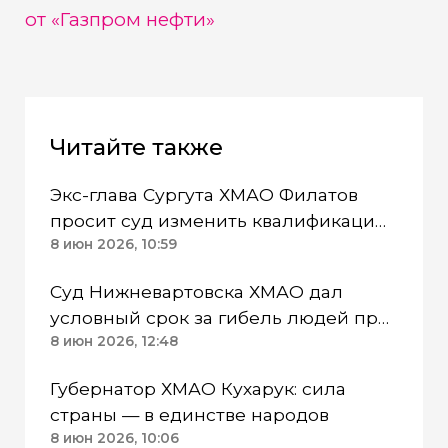
от «Газпром нефти»
Читайте также
Экс-глава Сургута ХМАО Филатов
просит суд изменить квалификацию
его действий
8 июн 2026, 10:59
Суд Нижневартовска ХМАО дал
условный срок за гибель людей при
взрыве в многоэтажке
8 июн 2026, 12:48
Губернатор ХМАО Кухарук: сила
страны — в единстве народов
8 июн 2026, 10:06