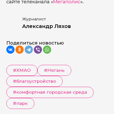
сайте телеканала «
Мегаполис
».
Журналист
Александр Ляхов
Поделиться новостью
#
ХМАО
#
Нягань
#
благоустройство
#
комфортная городская среда
#
парк