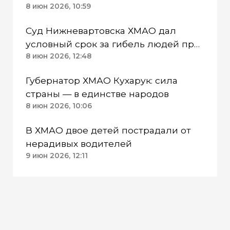
его действий
8 июн 2026, 10:59
Суд Нижневартовска ХМАО дал
условный срок за гибель людей при
взрыве в многоэтажке
8 июн 2026, 12:48
Губернатор ХМАО Кухарук: сила
страны — в единстве народов
8 июн 2026, 10:06
В ХМАО двое детей пострадали от
нерадивых водителей
9 июн 2026, 12:11