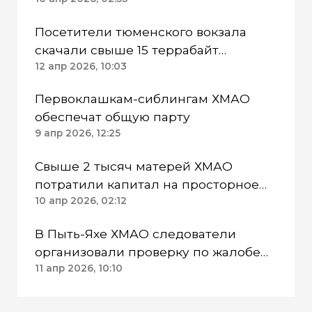
Посетители тюменского вокзала
скачали свыше 15 террабайт
информации
12 апр 2026, 10:03
Первоклашкам-сиблингам ХМАО
обеспечат общую парту
9 апр 2026, 12:25
Свыше 2 тысяч матерей ХМАО
потратили капитал на просторное
жилье
10 апр 2026, 02:12
В Пыть-Яхе ХМАО следователи
организовали проверку по жалобе
супруги бойца СВО
11 апр 2026, 10:10