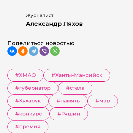
Журналист
Александр Ляхов
Поделиться новостью
#
ХМАО
#
Ханты-Мансийск
#
губернатор
#
стела
#
Кухарук
#
память
#
мэр
#
конкурс
#
Ряшин
#
премия