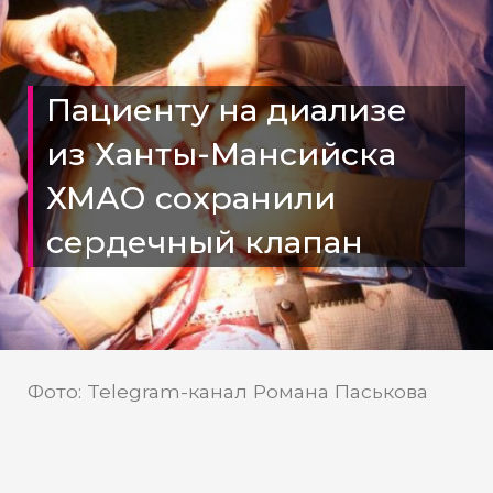
Пациенту на диализе
из Ханты-Мансийска
ХМАО сохранили
сердечный клапан
Фото: Telegram-канал Романа Паськова
Telegram-канал Романа
Источник: