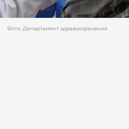
Фото: Департамент здравоохранения
ХМАО
Управление
Источник:
Роспотребнадзора по ХМАО
Югорчанам рассказали об
опасности «ласкового убийцы»
Вирусный гепатит является
заболеванием, убивающим печень и
вызываюим полную интоксикацию