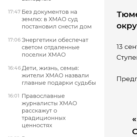
Без документов на
17:47
Тюме
землю: в ХМАО суд
окру
постановил снести дом
Энергетики обеспечат
17:06
13 се
светом отдаленные
поселки ХМАО
Ступе
Дети, жизнь, семья:
16:46
жители ХМАО назвали
Предп
главные подарки судьбы
Православные
16:01
журналисты ХМАО
расскажут о
«
традиционных
ценностях
С