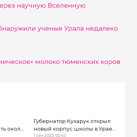
ерез научную Вселенную
бнаружили ученые Урала недалеко
мическое» молоко тюменских коров
Губернатор Кухарук открыл
ть около
новый корпус школы в Урае
1 сен 2025, 02:45
ьнице
ХМАО