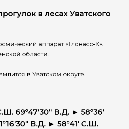
рогулок в лесах Уватского
осмический аппарат «Глонасс-К».
енской области.
млится в Уватском округе.
Ш. 69°47'30" В.Д. ► 58°36'
1°16'30" В.Д. ► 58°41' С.Ш.