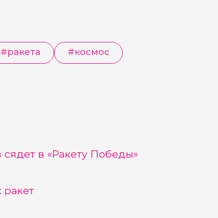
#
ракета
#
космос
сядет в «Ракету Победы»
 ракет