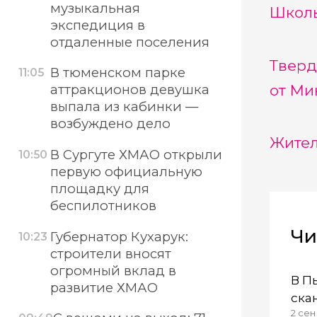
музыкальная
Школь
экспедиция в
отдаленные поселения
Тверд
В тюменском парке
11:05
от Ми
аттракционов девушка
выпала из кабинки —
возбуждено дело
Жител
В Сургуте ХМАО открыли
10:50
первую официальную
площадку для
беспилотников
Чи
Губернатор Кухарук:
10:23
строители вносят
огромный вклад в
В П
развитие ХМАО
ска
2 сен
вод