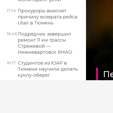
Прокуроры выяснят
17:14
причину возврата рейса
Utair в Тюмень
Подрядчик завершил
16:46
ремонт 11 км трассы
Стрежевой —
Нижневартовск ХМАО
Студентов из ЮАР в
16:17
Тюмени научили делать
П
куклу-оберег
об
ХМАО вошел в пятерку
15:55
лидеров по замене
лифтов
В Тюмени собрали тонну
15:17