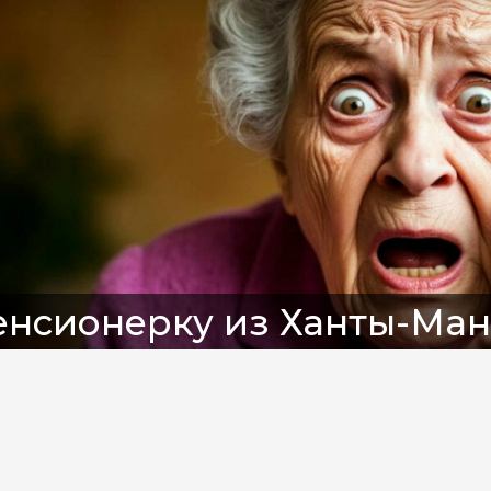
енсионерку из Ханты-Ма
манули мошенники: 7 млн