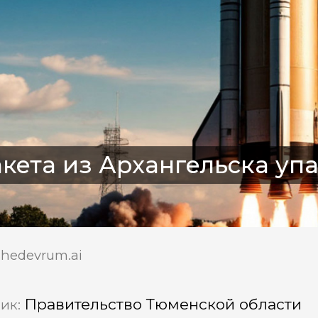
кета из Архангельска уп
shedevrum.ai
Правительство Тюменской области
ик: