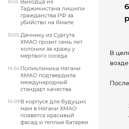
Выходца из
15:55
6
Таджикистана лишили
гражданства РФ за
р
убийство на Ямале
Дачнику из Сургута
15:05
ХМАО грозит семь лет
колонии за кражу у
В цел
мертвого соседа
возде
Поликлиника Нягани
14:54
ХМАО подтвердила
международный
После
стандарт качества
В корпусе для будущих
14:09
мам в Нягани ХМАО
появятся красивый
фасад и теплые батареи