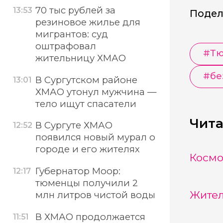
70 тыс рублей за
13:53
Подел
резиновое жилье для
мигрантов: суд
оштрафовал
#
Тю
жительницу ХМАО
#
бе
В Сургутском районе
13:01
ХМАО утонул мужчина —
тело ищут спасатели
Чита
В Сургуте ХМАО
12:52
появился новый мурал о
городе и его жителях
Космо
Губернатор Моор:
12:17
тюменцы получили 2
Жител
млн литров чистой воды
В ХМАО продолжается
11:51