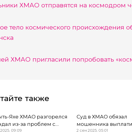
ники ХМАО отправятся на космодром ч
ое тело космического происхождения о
нска
ей ХМАО пригласили попробовать «кос
тайте также
ыть-Яхе ХМАО разгорелся
Суд в ХМАО обязал
ндал из-за проблем с
мошенника выплати
 2025, 09:09
2 сен 2025, 05:01
оснабжением
1 млн рублей жител