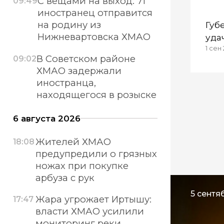
С вещами на выход: 71
09:49
иностранец отправится
на родину из
Губ
Нижневартовска ХМАО
уда
1 сен 
зда
В Советском районе
09:02
ХМАО задержали
иностранца,
находящегося в розыске
6 августа 2026
Жителей ХМАО
18:08
предупредили о грязных
ножах при покупке
арбуза с рук
5 сентяб
Жара угрожает Иртышу:
17:47
власти ХМАО усилили
мониторинг реки