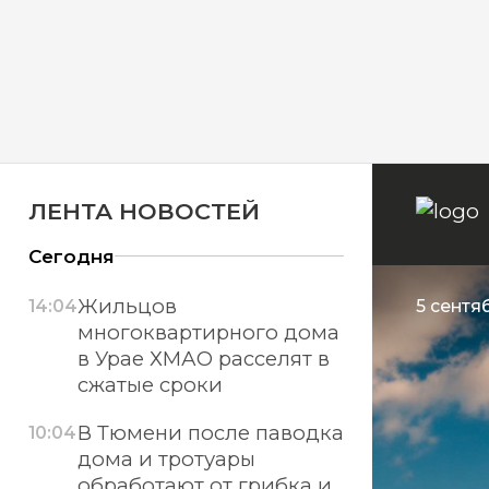
ЛЕНТА НОВОСТЕЙ
Сегодня
Жильцов
14:04
5 сентяб
многоквартирного дома
в Урае ХМАО расселят в
сжатые сроки
В Тюмени после паводка
10:04
дома и тротуары
обработают от грибка и