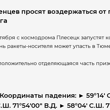
нцев просят воздержаться от п
га
нтября с космодрома Плесецк запустят к
нь ракеты-носителя может упасть в Тюм
оложительно отделяющаяся часть призе
Координаты падения: ► 59°14' С.
.Ш. 71°54'00" В.Д. ► 58°04' С.Ш. 7