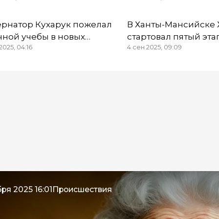
Омской области
ернатор Кухарук пожелал
В Ханты-Мансийске
чной учебы в новых
стартовал пятый эта
2025, 04:16
4 сен 2025, 09:09
ниях школьникам ХМАО
«Героев нашего вре
ря 2025 16:01
Происшествия