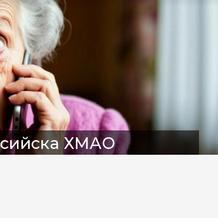
нсийска ХМАО
 рублей за звонок