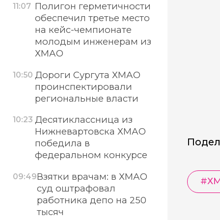
Полигон герметичности
11:07
обеспечил третье место
на кейс-чемпионате
молодым инженерам из
ХМАО
Дороги Сургута ХМАО
10:50
проинспектировали
региональные власти
Десятиклассница из
10:23
Нижневартовска ХМАО
Подел
победила в
федеральном конкурсе
Взятки врачам: в ХМАО
09:49
#
Х
суд оштрафовал
работника депо на 250
тысяч