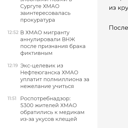
Сургуте ХМАО
из кр
заинтересовалась
прокуратура
После
В ХМАО мигранту
12:52
аннулировали ВНЖ
после признания брака
фиктивным
Экс-целевик из
12:19
Нефтеюганска ХМАО
уплатит полмиллиона за
нежелание учиться
Роспотребнадзор:
11:51
5300 жителей ХМАО
обратились к медикам
из-за укусов клещей