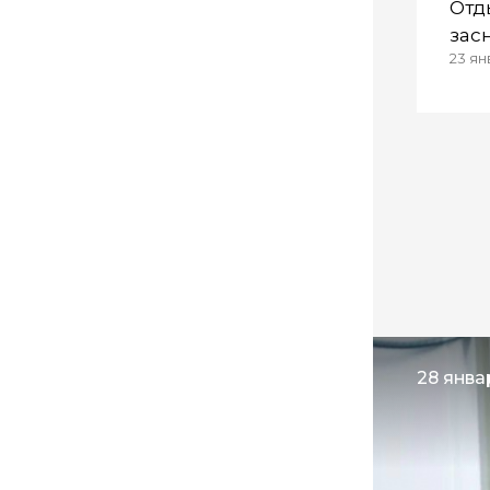
Отд
зас
23 ян
пла
28 янва