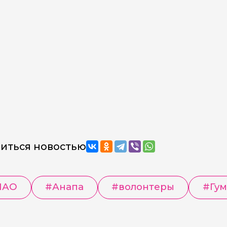
иться новостью
МАО
#
Анапа
#
волонтеры
#
Гу