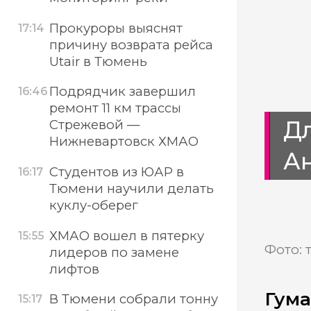
Прокуроры выяснят
17:14
причину возврата рейса
Utair в Тюмень
Подрядчик завершил
16:46
ремонт 11 км трассы
Дл
Стрежевой —
Нижневартовск ХМАО
А
Студентов из ЮАР в
16:17
Тюмени научили делать
куклу-оберег
ХМАО вошел в пятерку
15:55
Фото: 
лидеров по замене
лифтов
Гума
В Тюмени собрали тонну
15:17