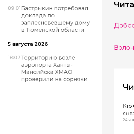
Чита
Бастрыкин потребовал
09:01
доклада по
заплесневевшему дому
Добро
в Тюменской области
5 августа 2026
Волон
Территорию возле
18:07
аэропорта Ханты-
Мансийска ХМАО
проверили на сорняки
Чи
Кто
янв
24 ян
дей
эле