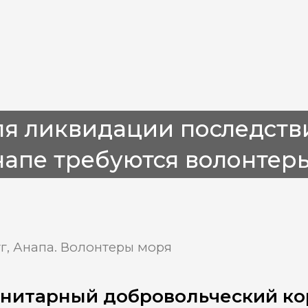
я ликвидации последств
напе требуются волонтер
тг, Анапа. Волонтеры моря
нитарный добровольческий ко