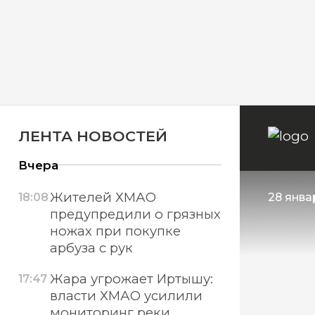
ЛЕНТА НОВОСТЕЙ
Вчера
Жителей ХМАО
18:08
28 январ
предупредили о грязных
ножах при покупке
арбуза с рук
Жара угрожает Иртышу:
17:47
власти ХМАО усилили
мониторинг реки