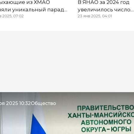
ыхающие из ХМАО
В ЯНАО за 2024 год
няли уникальный парад
увеличилось число
в 2025, 07:02
23 янв 2025, 04:01
нет в Краснодаре
нелегальных мигра
ря 2025 10:32
Общество