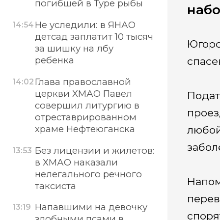
погибшей в Туре рыбы
набо
Не уследили: в ЯНАО
14:54
детсад заплатит 10 тысяч
Югорс
за шишку на лбу
ребенка
спасе
Глава православной
14:02
церкви ХМАО Павел
Подат
совершил литургию в
проез
отреставрированном
храме Нефтеюганска
любой
забол
Без лицензии и жилетов:
13:53
в ХМАО наказали
нелегального речного
Напом
таксиста
перев
Напавшими на девочку
13:19
споря
злобными псами в