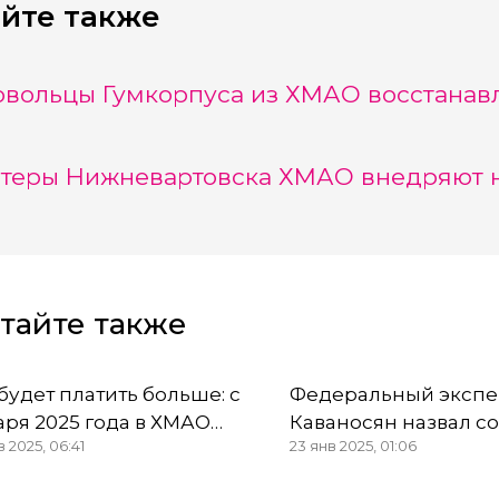
йте также
вольцы Гумкорпуса из ХМАО восстанав
теры Нижневартовска ХМАО внедряют н
тайте также
 будет платить больше: с
Федеральный экспе
аря 2025 года в ХМАО
Каваносян назвал с
в 2025, 06:41
23 янв 2025, 01:06
ствуют новые тарифы на
воды в Оби настоящей
ктроэнергию
экопроблемой ХМА