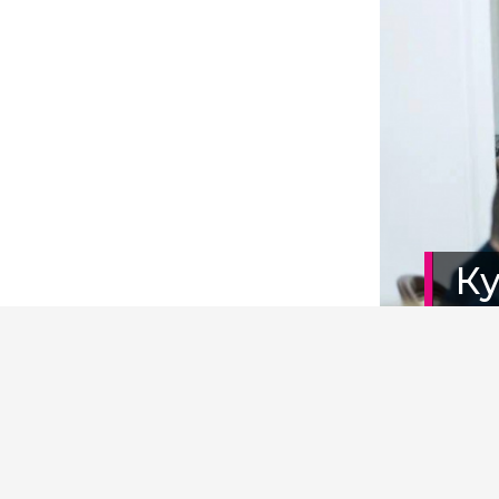
К
п
Фото: 