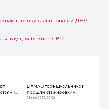
ливают школу в Ясиноватой ДНР
оу-хау для бойцов СВО
рт
В ХМАО трое школьников
остояние
прошли стажировку у
23 янв 2025, 02:02
замгубернатора Елены
О
Майер