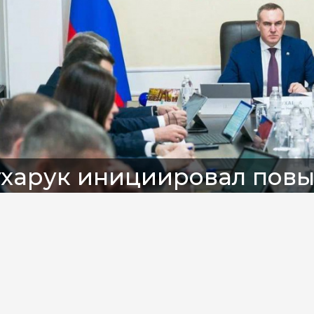
ухарук инициировал повы
утевки для ребятишек Х
Telegram-канал Руслана Кухарука