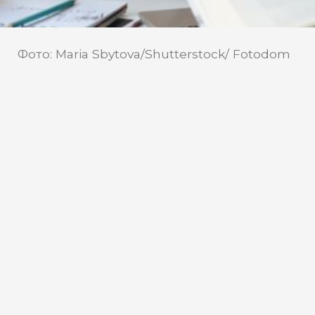
Фото: Maria Sbytova/Shutterstock/ Fotodom
Жители Когалыма ХМАО
возмущаются контентом в
детском телеграм-канале
В телеграм-пространстве Когалыма
появился канал для детской агрессии. В
отличие от подобного буллинга в
Нижневартовске, здесь нет фотографий
школьников и их учителей, пока нет
пожеланий смерти, но тенденция