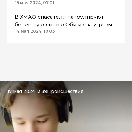
организации к властям Лянтора
15 мая 2024, 07:01
В ХМАО спасатели патрулируют
береговую линию Оби из-за угрозы
паводка
14 мая 2024, 10:03
17 мая 2024 13:39
Происшествия