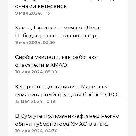
окнами ветеранов
9 мая 2024, 11:51
Как в Донецке отмечают День
Победы, рассказала военкор
«Мегаполиса» Нэан
9 мая 2024, 03:50
Сербы увидели, как работают
спасатели в ХМАО
10 мая 2024, 05:09
Югорчане доставили в Макеевку
гуманитарный груз для бойцов СВО
и жителей ДНР
12 мая 2024, 10:19
В Сургуте полковник-афганец нежно
обнял губернатора ХМАО в знак
признательности
10 мая 2024, 04:30