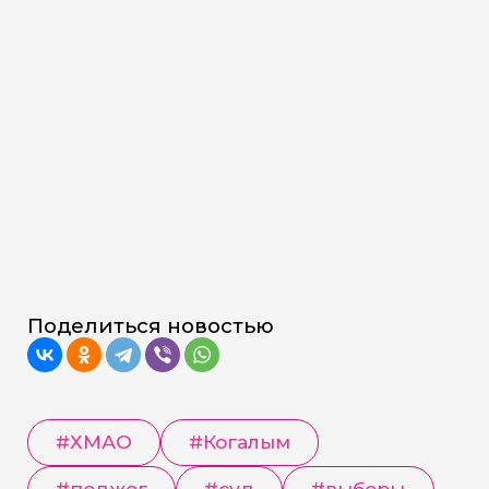
Поделиться новостью
#
ХМАО
#
Когалым
#
поджог
#
суд
#
выборы