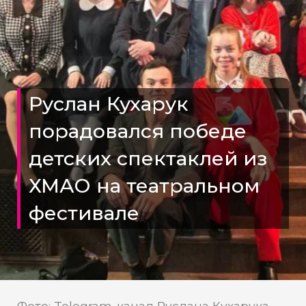
Руслан Кухарук
порадовался победе
детских спектаклей из
ХМАО на театральном
фестивале
Фото: Telegram-канал Руслана Кухарука