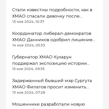
Стали известны подробности, как в
ХМАО спасали девочку после
нападения стаи собак
13 ноя 2024, 10:37
Координатор либерал-демократов
ХМАО Данников одобрил лишение
мигрантов иностранных прав
14 ноя 2024, 05:33
Губернатор ХМАО Кухарук
поддержал экспозицию истории
геологоразведки от «Газпром нефти»
15 ноя 2024, 09:35
Задержанный бывший мэр Сургута
ХМАО Филатов просит изменить
меру пресечения
13 ноя 2024, 07:28
Мошенники разработали новую