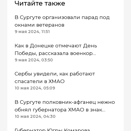
Читайте также
В Сургуте организовали парад под
окнами ветеранов
9 мая 2024, 11:51
Как в Донецке отмечают День
Победы, рассказала военкор
«Мегаполиса» Нэан
9 мая 2024, 03:50
Сербы увидели, как работают
спасатели в ХМАО
10 мая 2024, 05:09
В Сургуте полковник-афганец нежно
обнял губернатора ХМАО в знак
признательности
10 мая 2024, 04:30
Губернатор Югры Комарова