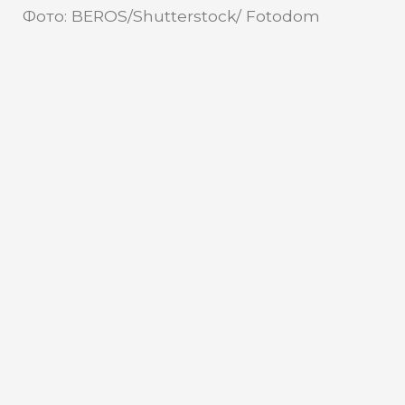
Фото: BEROS/Shutterstock/ Fotodom
Власти Нижневартовска
приняли важное решение из-за
большого подъема уровня воды
в Оби
В границах Нижневартовска 11 мая
прошел ледоход. Как сообщили в МКУ
«Управление по делам ГО и ЧС», уровень
воды в Оби сегодня уже составляет 890
сантиметров.
Власти города провели внеочередное