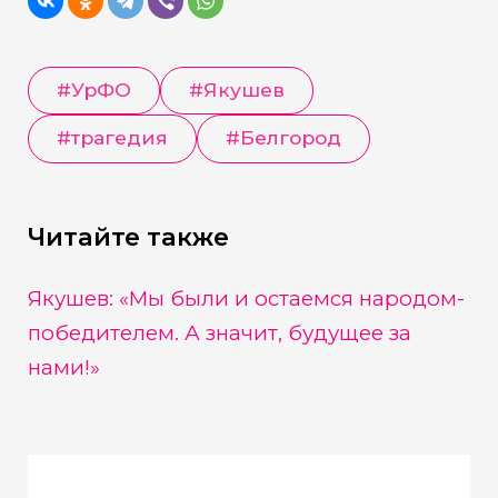
#
УрФО
#
Якушев
#
трагедия
#
Белгород
Читайте также
Якушев: «Мы были и остаемся народом-
победителем. А значит, будущее за
нами!»