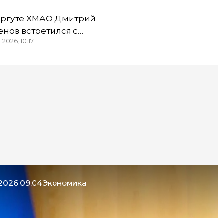
ургуте ХМАО Дмитрий
ёнов встретился с
 2026, 10:17
дседателями ТОСов
 2026 09:04
Экономика