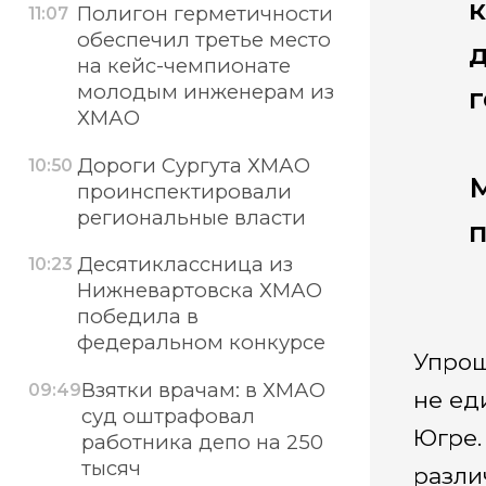
к
Полигон герметичности
11:07
обеспечил третье место
д
на кейс-чемпионате
молодым инженерам из
г
ХМАО
Дороги Сургута ХМАО
10:50
М
проинспектировали
региональные власти
Десятиклассница из
10:23
Нижневартовска ХМАО
победила в
федеральном конкурсе
Упрощ
Взятки врачам: в ХМАО
09:49
не ед
суд оштрафовал
Югре.
работника депо на 250
тысяч
разли