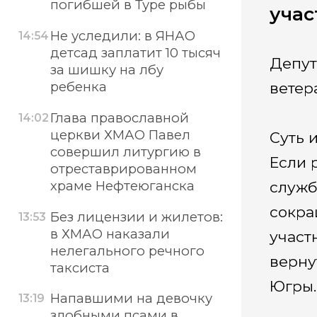
погибшей в Туре рыбы
учас
Не уследили: в ЯНАО
14:54
детсад заплатит 10 тысяч
Депут
за шишку на лбу
ребенка
ветер
Глава православной
14:02
церкви ХМАО Павел
Суть 
совершил литургию в
Если 
отреставрированном
храме Нефтеюганска
служб
сокра
Без лицензии и жилетов:
13:53
в ХМАО наказали
участ
нелегального речного
верну
таксиста
Югры.
Напавшими на девочку
13:19
злобными псами в