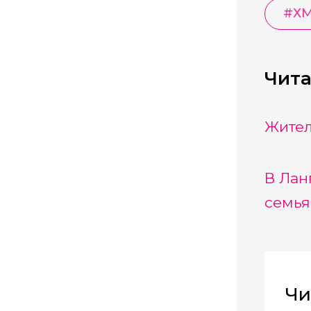
#
Х
Чита
Жител
В Лан
семь
Чи