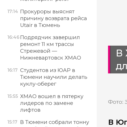
Прокуроры выяснят
17:14
причину возврата рейса
Utair в Тюмень
Подрядчик завершил
16:46
ремонт 11 км трассы
В 
Стрежевой —
Нижневартовск ХМАО
д
Студентов из ЮАР в
16:17
Тюмени научили делать
куклу-оберег
ХМАО вошел в пятерку
15:55
Фото: 
лидеров по замене
лифтов
В Юг
В Тюмени собрали тонну
15:17