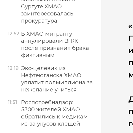
Сургуте ХМАО
заинтересовалась
прокуратура
«
В ХМАО мигранту
12:52
аннулировали ВНЖ
после признания брака
и
фиктивным
п
Экс-целевик из
12:19
Нефтеюганска ХМАО
уплатит полмиллиона за
нежелание учиться
Д
Роспотребнадзор:
11:51
5300 жителей ХМАО
п
обратились к медикам
г
из-за укусов клещей