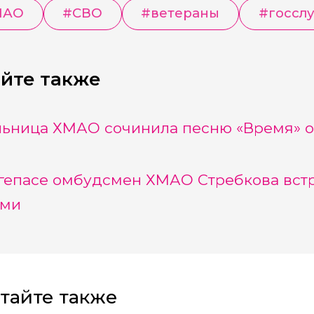
МАО
#
СВО
#
ветераны
#
госсл
йте также
ьница ХМАО сочинила песню «Время» о
гепасе омбудсмен ХМАО Стребкова встр
ями
тайте также