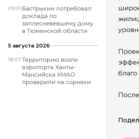
широк
Бастрыкин потребовал
09:01
доклада по
жилищ
заплесневевшему дому
уровн
в Тюменской области
5 августа 2026
Проек
Территорию возле
18:07
эффек
аэропорта Ханты-
благо
Мансийска ХМАО
проверили на сорняки
После
Подел