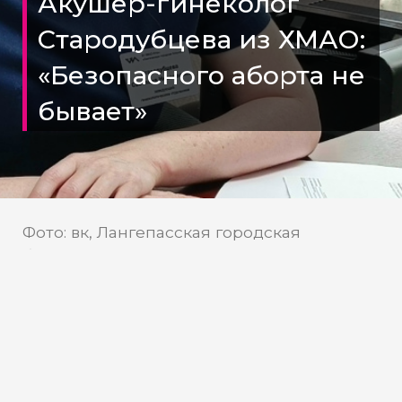
Акушер-гинеколог
Стародубцева из ХМАО:
«Безопасного аборта не
бывает»
Фото: вк, Лангепасская городская
больница
Искусственное прерывание
беременности ошибочно
воспринимается как простая