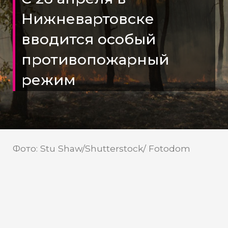
Нижневартовске
вводится особый
противопожарный
режим
Фото: Stu Shaw/Shutterstock/ Fotodom
В муниципалитетах ХМАО
установили видеокамеры с
системой «Лесохранитель».