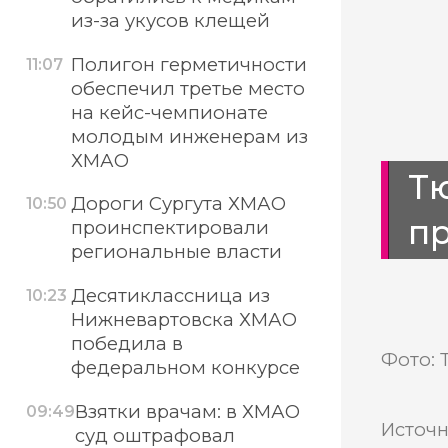
из-за укусов клещей
Полигон герметичности
11:07
обеспечил третье место
на кейс-чемпионате
молодым инженерам из
ХМАО
Тю
Дороги Сургута ХМАО
10:50
пр
проинспектировали
региональные власти
Десятиклассница из
10:23
Нижневартовска ХМАО
победила в
Фото: 
федеральном конкурсе
Взятки врачам: в ХМАО
09:49
Источн
суд оштрафовал