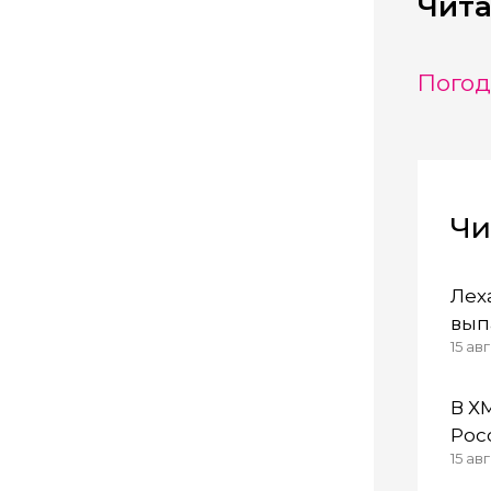
Чита
Погод
Чи
Лех
вып
15 авг
В Х
Рос
15 ав
нар
Ниж