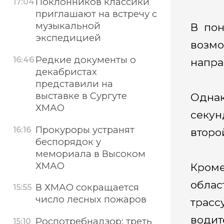
Поклонников классики
17:04
приглашают на встречу с
музыкальной
В пон
экспедицией
возмо
Редкие документы о
16:46
напра
декабристах
представили на
выставке в Сургуте
Одна
ХМАО
секун
Прокуроры устранят
16:16
второ
беспорядок у
мемориала в Высоком
ХМАО
Кром
облас
В ХМАО сокращается
15:55
число лесных пожаров
трас
водит
Роспотребнадзор: треть
15:10