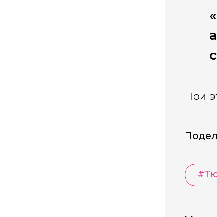
а
с
При э
Подел
#
Тю