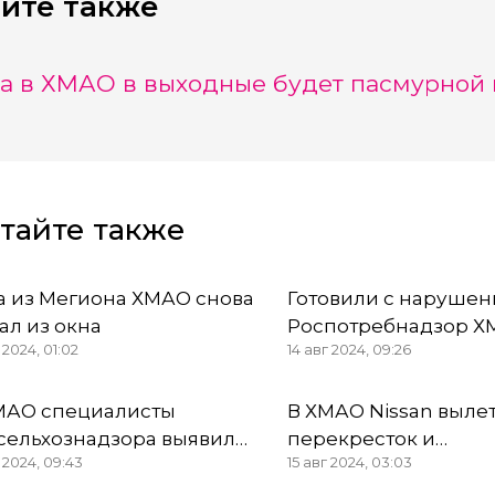
йте также
а в ХМАО в выходные будет пасмурной
тайте также
а из Мегиона ХМАО снова
Готовили с нарушен
ал из окна
Роспотребнадзор 
 2024, 01:02
14 авг 2024, 09:26
определил источни
отравления в карди
МАО специалисты
В ХМАО Nissan выле
сельхознадзора выявили
перекресток и
г 2024, 09:43
15 авг 2024, 03:03
ушения на
спровоцировал ава
невартовском молочном
тремя пострадавши