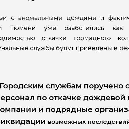
язи с аномальными дождями и факти
ти Тюмени уже озаботились как 
ходимостью откачки громадного ко
нальные службы будут приведены в ре
Городским службам поручено о
персонал по откачке дождевой
компании и подрядные организ
ликвидации
возможных последствий»