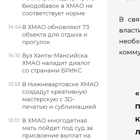
биодобавок в ХМАО не
соответствует норме
В св
В ХМАО обновляют 73
14:54
влас
объекта для отдыха и
необ
прогулок
комму
Вуз Ханты-Мансийска
14:10
ХМАО наладит диалог
со странами БРИКС
В Нижневартовске ХМАО
13:53
создадут креативную
«
мастерскую с 3D-
печатью и сублимацией
В ХМАО многодетная
13:01
мать пойдет под суд за
присвоение выплат на