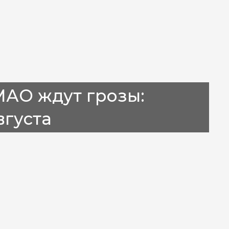
МАО ждут грозы:
вгуста