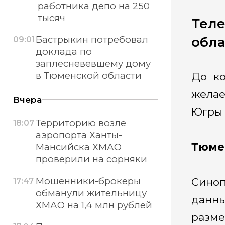
работника депо на 250
тысяч
Теле
Бастрыкин потребовал
обла
09:01
доклада по
заплесневевшему дому
в Тюменской области
До ко
желае
Вчера
Югры 
Территорию возле
18:07
аэропорта Ханты-
Тюме
Мансийска ХМАО
проверили на сорняки
Мошенники-брокеры
Синоп
17:47
обманули жительницу
данны
ХМАО на 1,4 млн рублей
разме