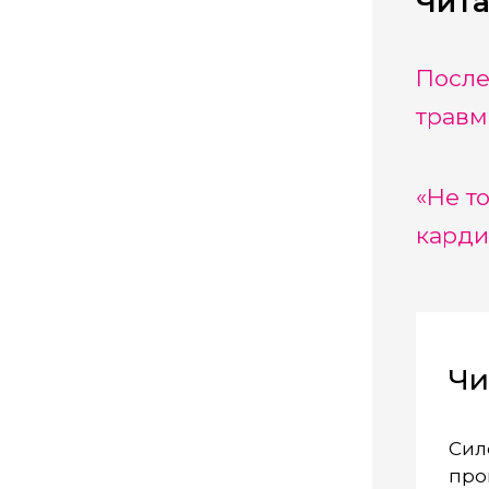
Чита
После
травм
«Не т
карди
Чи
Сил
про