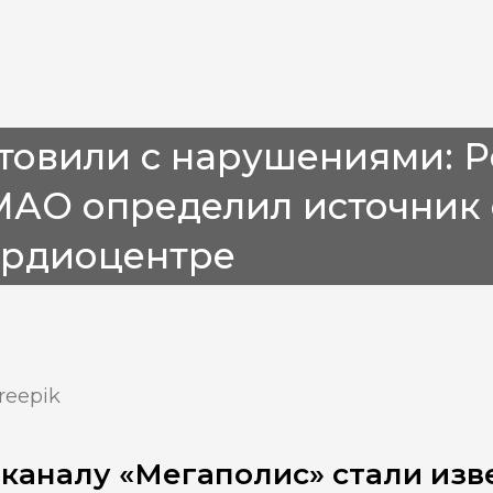
товили с нарушениями: 
МАО определил источник 
ардиоцентре
reepik
каналу «Мегаполис» стали из