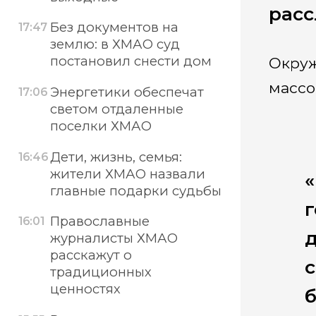
расс
Без документов на
17:47
землю: в ХМАО суд
постановил снести дом
Окруж
массо
Энергетики обеспечат
17:06
светом отдаленные
поселки ХМАО
Дети, жизнь, семья:
16:46
жители ХМАО назвали
«
главные подарки судьбы
Православные
16:01
журналисты ХМАО
расскажут о
с
традиционных
ценностях