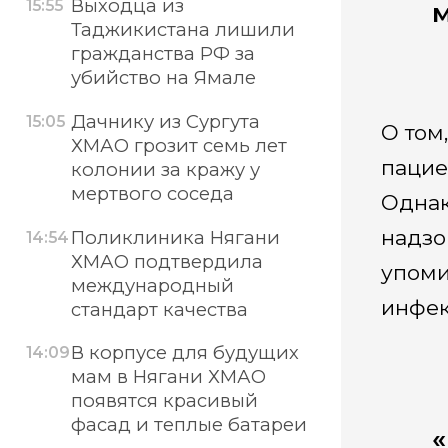
Выходца из
15:55
м
Таджикистана лишили
гражданства РФ за
убийство на Ямале
Дачнику из Сургута
15:05
О том
ХМАО грозит семь лет
пацие
колонии за кражу у
мертвого соседа
Однак
надзо
Поликлиника Нягани
14:54
ХМАО подтвердила
упоми
международный
инфек
стандарт качества
В корпусе для будущих
14:09
мам в Нягани ХМАО
появятся красивый
фасад и теплые батареи