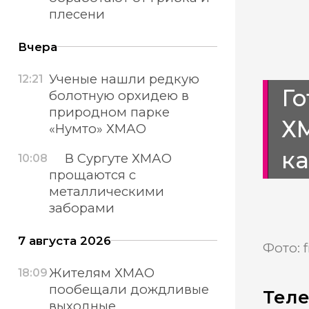
плесени
Вчера
Ученые нашли редкую
12:21
Го
болотную орхидею в
природном парке
Х
«Нумто» ХМАО
к
В Сургуте ХМАО
10:08
прощаются с
металлическими
заборами
7 августа 2026
Фото: f
Жителям ХМАО
18:09
пообещали дождливые
Теле
выходные