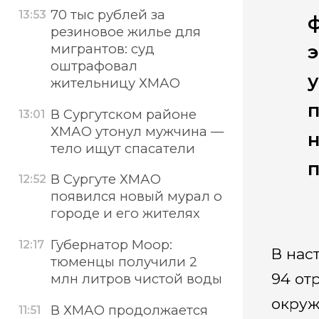
70 тыс рублей за
13:53
ф
резиновое жилье для
э
мигрантов: суд
оштрафовал
у
жительницу ХМАО
В Сургутском районе
13:01
ХМАО утонул мужчина —
н
тело ищут спасатели
В Сургуте ХМАО
12:52
появился новый мурал о
городе и его жителях
Губернатор Моор:
12:17
В нас
тюменцы получили 2
94 от
млн литров чистой воды
окруж
В ХМАО продолжается
11:51