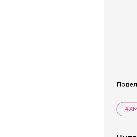
Подел
#
Х