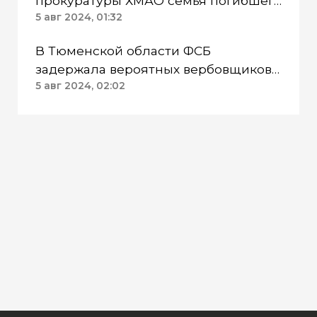
прокуратуры ХМАО семья погибшего
бойца СВО смогла получить выплату
5 авг 2024, 01:32
В Тюменской области ФСБ
задержала вероятных вербовщиков
в Сирию
5 авг 2024, 02:02