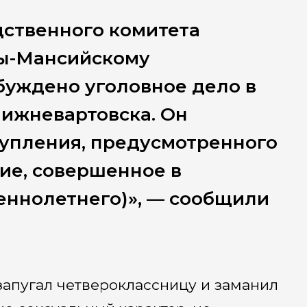
ственного комитета
ты-Мансийскому
буждено уголовное дело в
Нижневартовска. Он
тупления, предусмотренного
ение, совершенное в
ннолетнего)», — сообщили
запугал четвероклассницу и заманил