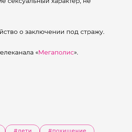
е сексуальный характер, не
йство о заключении под стражу.
елеканала «
Мегаполис
».
#
дети
#
похищение