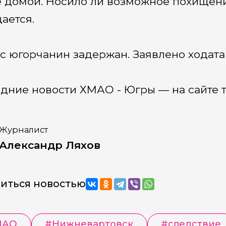
е домой. Носило ли возможное похищени
ается.
с югорчанин задержан. Заявлено ходата
дние новости ХМАО - Югры — на сайте т
Журналист
Александр Ляхов
иться новостью
МАО
#
Нижневартовск
#
следствие