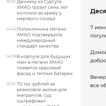
Дачнику из Сургута
15:05
ХМАО грозит семь лет
Деся
колонии за кражу у
мертвого соседа
7 июн
Поликлиника Нягани
14:54
ХМАО подтвердила
погул
международный
стандарт качества
Домой
В корпусе для будущих
14:09
добро
мам в Нягани ХМАО
появятся красивый
фасад и теплые батареи
Вечер
70 тыс рублей за
13:53
все о
резиновое жилье для
мигрантов: суд
оштрафовал