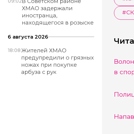
В Советском районе
09:02
ХМАО задержали
#
С
иностранца,
находящегося в розыске
6 августа 2026
Чита
Жителей ХМАО
18:08
предупредили о грязных
Волон
ножах при покупке
в спо
арбуза с рук
Полиц
Напав