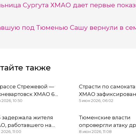
ьница Сургута ХМАО дает первые показ
вшую под Тюменью Сашу вернули в се
тайте также
трассе Стрежевой —
Страсти по самоката
невартовск ХМАО 6
ХМАО зафиксирован
 2026, 10:50
5 июн 2026, 06:02
овек получили травмы в
резонансные авари
П
 задержала жителя
Тюменские власти
О, работавшего на
опровергли атаку д
 2026, 11:00
8 июн 2026, 11:08
танционных
Антипинский НПЗ