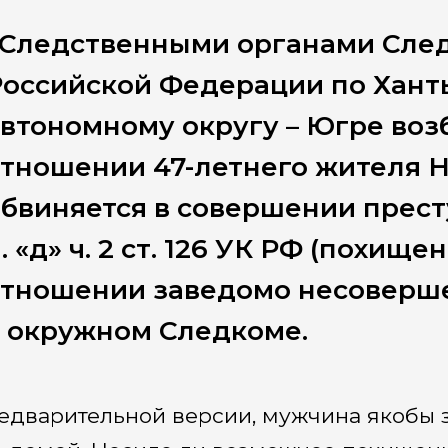
«Следственными органами След
Российской Федерации по Хан
втономному округу – Югре воз
тношении 47-летнего жителя 
бвиняется в совершении прес
. «д» ч. 2 ст. 126 УК РФ (похищ
отношении заведомо несоверше
в окружном Следкоме.
едварительной версии, мужчина якобы 