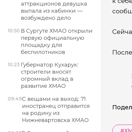
к себ
аттракционов девушка
выпала из кабинки —
сообщ
возбуждено дело
В Сургуте ХМАО открыли
10:50
Сейча
первую официальную
площадку для
беспилотников
После
Губернатор Кухарук:
10:23
строители вносят
огромный вклад в
развитие ХМАО
С вещами на выход: 71
09:49
иностранец отправится
Подел
на родину из
Нижневартовска ХМАО
#
Х