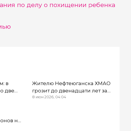
ания по делу о похищении ребенка
мью
м: в
Жителю Нефтеюганска ХМАО
о две
грозит до двенадцати лет за
8 июн 2026, 04:04
и
нелегальный пистолет и
пьяную езду
ронов на