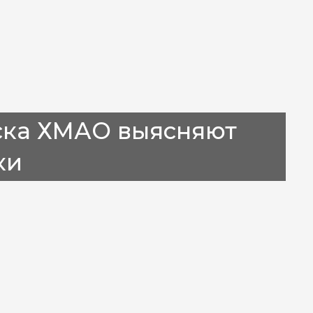
ска ХМАО выясняют
ки