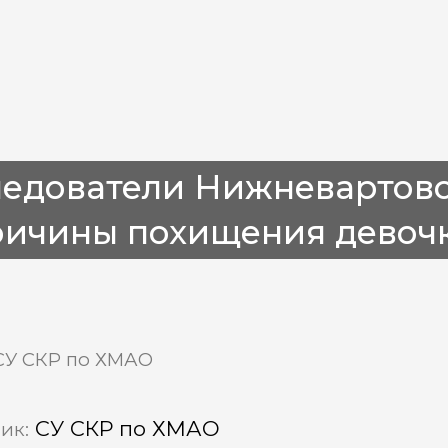
ледователи Нижневартов
ричины похищения девоч
СУ СКР по ХМАО
СУ СКР по ХМАО
ик: