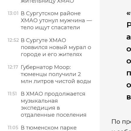
жительницу ХМАО
В Сургутском районе
13:01
ХМАО утонул мужчина —
тело ищут спасатели
а
В Сургуте ХМАО
12:52
появился новый мурал о
о
городе и его жителях
о
Губернатор Моор:
12:17
п
тюменцы получили 2
млн литров чистой воды
В ХМАО продолжается
11:51
музыкальная
экспедиция в
отдаленные поселения
По пр
В тюменском парке
11:05