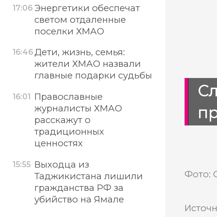
Энергетики обеспечат
17:06
светом отдаленные
поселки ХМАО
Дети, жизнь, семья:
16:46
жители ХМАО назвали
главные подарки судьбы
С
Православные
16:01
п
журналисты ХМАО
расскажут о
традиционных
ценностях
Выходца из
15:55
Фото: 
Таджикистана лишили
гражданства РФ за
убийство на Ямале
Источн