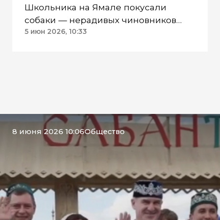
Школьника на Ямале покусали
собаки — нерадивых чиновников
накажет Бастрыкин
5 июн 2026, 10:33
8 июня 2026 10:06
Общество