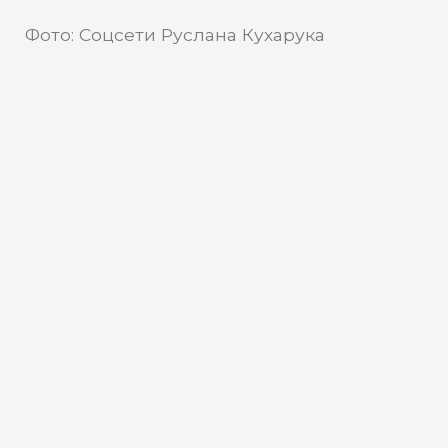
Фото: Соцсети Руслана Кухарука
Соцсети Руслана Кухарука
Источник:
Глава Югры принял участие в
Международном Иртышском
Сабантуе
7 июня в Сургуте прошел III
Международный Иртышский Сабантуй.
Мероприятие состоялось в Год единства
народов России при поддержке
правительства Югры, властей