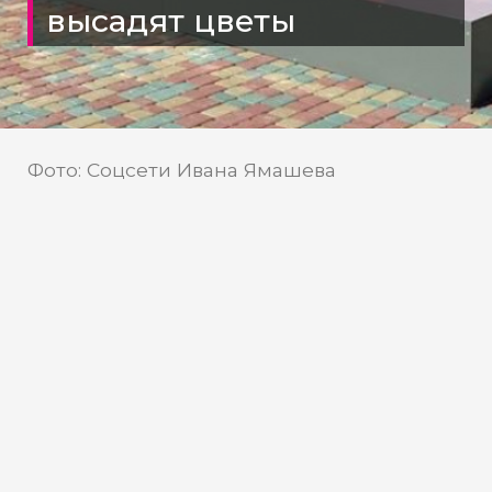
высадят цветы
Фото: Соцсети Ивана Ямашева
Соцсети Ивана Ямашева
Источник:
Власти Нягани заключили
контракты с подрядными
организациями по
благоустройству общественных
и дворовых территорий