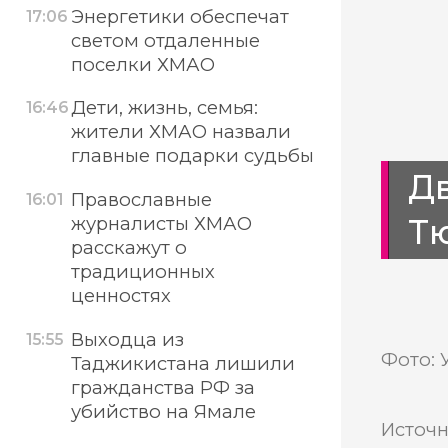
Энергетики обеспечат
17:06
светом отдаленные
поселки ХМАО
Дети, жизнь, семья:
16:46
жители ХМАО назвали
главные подарки судьбы
Д
Православные
16:01
Тю
журналисты ХМАО
расскажут о
традиционных
ценностях
Выходца из
15:55
Фото: 
Таджикистана лишили
гражданства РФ за
убийство на Ямале
Источн