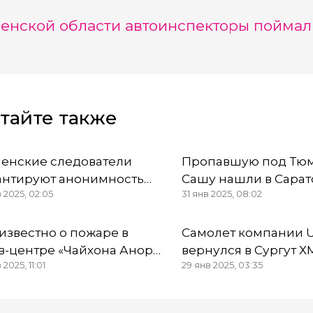
енской области автоинспекторы поймал
тайте также
енские следователи
Пропавшую под Тю
антируют анонимность
Сашу нашли в Сарат
в 2025, 02:05
31 янв 2025, 08:02
детелям возможного
области
ищения школьницы
анами
 известно о пожаре в
Самолет компании U
в-центре «Чайхона Анор»
вернулся в Сургут Х
 2025, 11:01
29 янв 2025, 03:35
невартовска ХМАО
за шасси