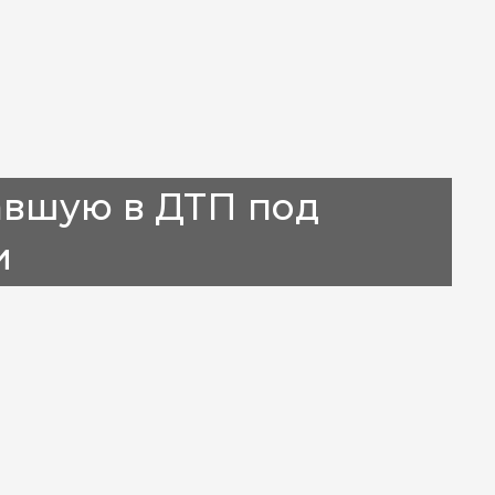
авшую в ДТП под
и