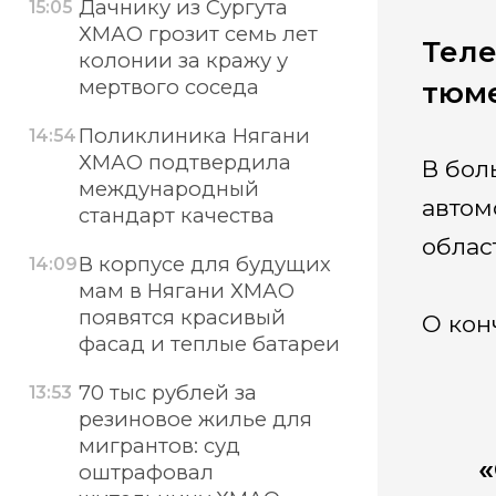
Дачнику из Сургута
15:05
ХМАО грозит семь лет
Теле
колонии за кражу у
мертвого соседа
тюме
Поликлиника Нягани
14:54
ХМАО подтвердила
В бол
международный
автом
стандарт качества
облас
В корпусе для будущих
14:09
мам в Нягани ХМАО
появятся красивый
О кон
фасад и теплые батареи
70 тыс рублей за
13:53
резиновое жилье для
мигрантов: суд
«
оштрафовал