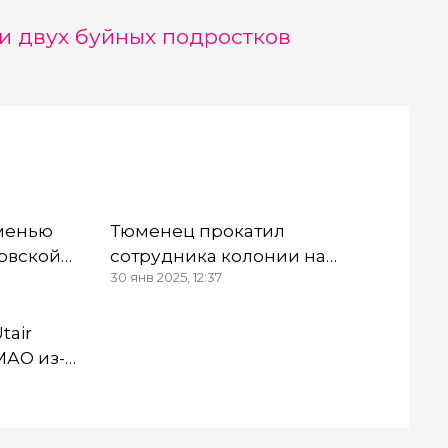
и двух буйных подростков
менью
Тюменец прокатил
овской
сотрудника колонии на
30 янв 2025, 12:37
капоте автомобиля — лихачу
грозит срок
tair
МАО из-