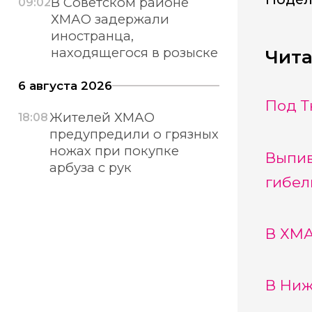
В Советском районе
09:02
ХМАО задержали
иностранца,
находящегося в розыске
Чита
6 августа 2026
Под Т
Жителей ХМАО
18:08
предупредили о грязных
ножах при покупке
Выпив
арбуза с рук
гибел
В ХМА
В Ниж