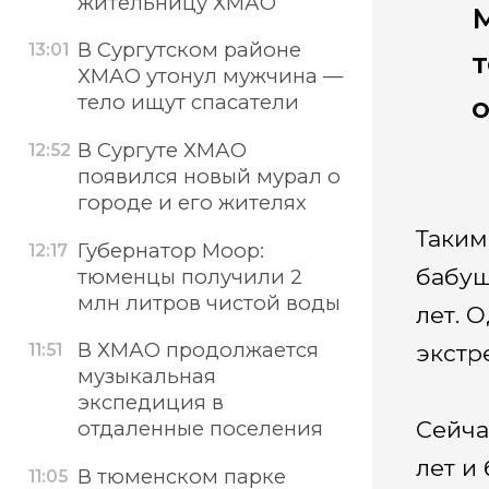
жительницу ХМАО
М
В Сургутском районе
13:01
т
ХМАО утонул мужчина —
тело ищут спасатели
о
В Сургуте ХМАО
12:52
появился новый мурал о
городе и его жителях
Таким
Губернатор Моор:
12:17
бабуш
тюменцы получили 2
млн литров чистой воды
лет. 
В ХМАО продолжается
11:51
экстр
музыкальная
экспедиция в
отдаленные поселения
Сейча
лет и
В тюменском парке
11:05