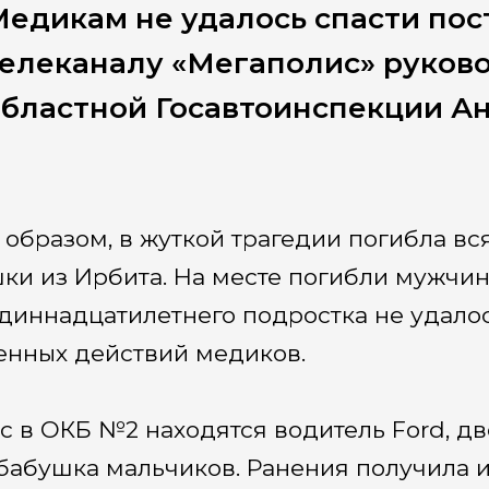
едикам не удалось спасти пос
елеканалу «Мегаполис» руков
бластной Госавтоинспекции А
 образом, в жуткой трагедии погибла в
ки из Ирбита. На месте погибли мужчин
Одиннадцатилетнего подростка не удало
енных действий медиков.
с в ОКБ №2 находятся водитель Ford, д
 бабушка мальчиков. Ранения получила и