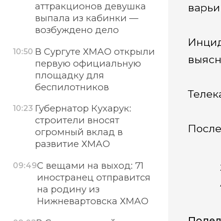
аттракционов девушка
варьи
выпала из кабинки —
возбуждено дело
Инцид
В Сургуте ХМАО открыли
10:50
выясн
первую официальную
площадку для
беспилотников
Телек
Губернатор Кухарук:
10:23
строители вносят
После
огромный вклад в
развитие ХМАО
С вещами на выход: 71
09:49
иностранец отправится
на родину из
Нижневартовска ХМАО
Подел