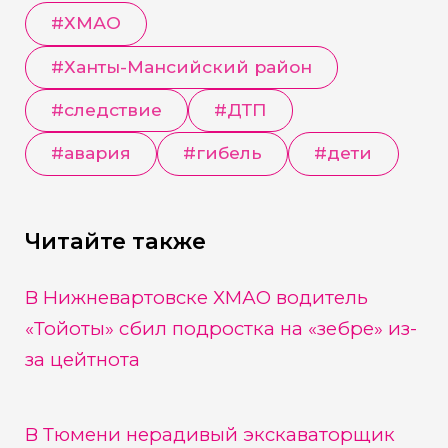
#
ХМАО
#
Ханты-Мансийский район
#
следствие
#
ДТП
#
авария
#
гибель
#
дети
Читайте также
В Нижневартовске ХМАО водитель
«Тойоты» сбил подростка на «зебре» из-
за цейтнота
В Тюмени нерадивый экскаваторщик