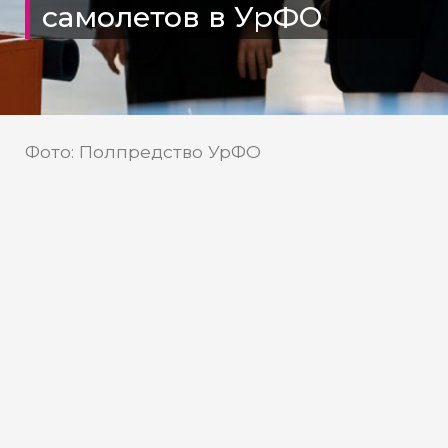
самолетов в УрФО
Фото: Полпредство УрФО
Пресс-служба Владимира
Источник:
Якушева
Министр промышленности и
торговли Российской
Федерации Антон Алиханов
оценил работу нового ангара