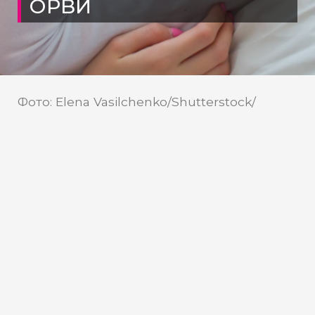
ОРВИ
Фото: Elena Vasilchenko/Shutterstock/
Fotodom
За неделю в ХМАО 269 человек
заразились коронавирусом
Роспотребнадзор ХМАО за прошедшую
неделю зарегистрировал на 2% больше
заболевших ОРВИ и гриппом. Это выше
эпидемического порога на 21,7%.