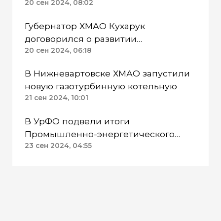
Промышленно-энергетического
20 сен 2024, 08:02
форума в Тюменской области
Губернатор ХМАО Кухарук
договорился о развитии
Арктической зоны с зампредом
20 сен 2024, 06:18
Правительства Новаком
В Нижневартовске ХМАО запустили
новую газотурбинную котельную
21 сен 2024, 10:01
В УрФО подвели итоги
Промышленно-энергетического
форума TNF 2024
23 сен 2024, 04:55