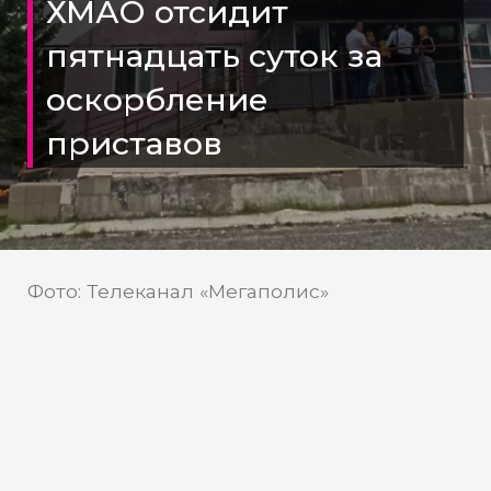
ХМАО отсидит
пятнадцать суток за
оскорбление
приставов
Фото: Телеканал «Мегаполис»
Нефтеюганский районный суд
Источник:
Югорчанина признали
виновным в разжигании