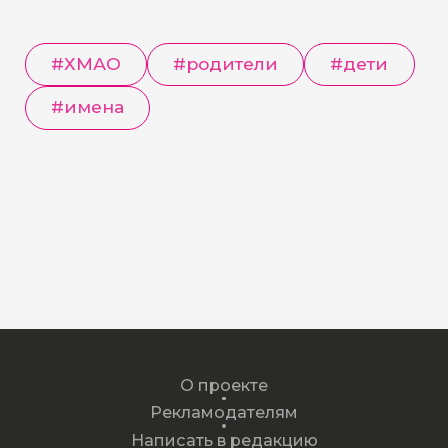
#ХМАО
#родители
#дети
#имена
О проекте
Рекламодателям
Написать в редакцию