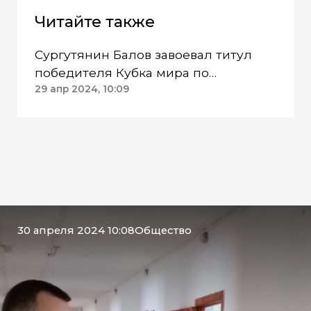
Читайте также
Сургутянин Балов завоевал титул
победителя Кубка мира по
бильярдному спорту
29 апр 2024, 10:09
30 апреля 2024 10:08
Общество