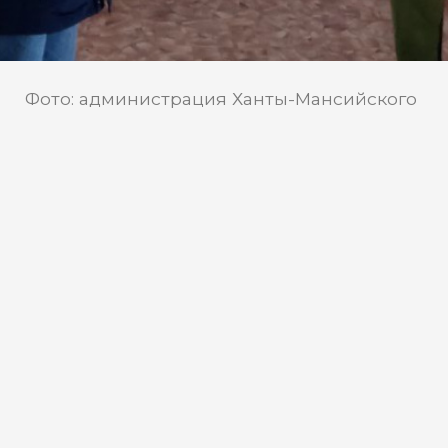
Фото: администрация Ханты-Мансийского
района
В ХМАО районный
Молодежный совет поможет в
организации медиацентра
Глава Ханты-Мансийского района
Кирилл Минулин накануне встретился с
представителями районного
Молодежного совета, главой
Горноправдинска, чтобы обсудить