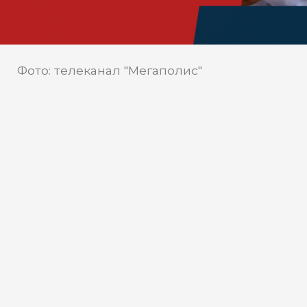
Фото: телеканал "Мегаполис"
15 июня вышла 22 серия
проекта «Командир. Кандидат.
Аксёнов!»
День России и день Сургута в двадцать
второй серии реалити-проекта Аксёнов.
В новом эпизоде неожиданный финал
двадцатилетних поисков
родственников Героя Советского Союза,