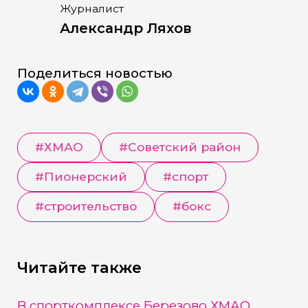
Журналист
Александр Ляхов
Поделиться новостью
#
ХМАО
#
Советский район
#
Пионерский
#
спорт
#
строительство
#
бокс
Читайте также
В спорткомплексе Березово ХМАО